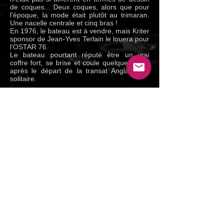
de coques... Deux coques, alors que pour
l'époque, la mode était plutôt au trimaran.
Une nacelle centrale et cinq bras !
En 1976, le bateau est à vendre, mais Kriter
sponsor de Jean-Yves Terlain le louera pour
l'OSTAR 76.
Le bateau pourtant réputé être un vrai
coffre fort, se brise et coule quelques jours
après le départ de la transat Anglaise en
solitaire.
1974 : 1er du Tour des iles Britanniques en
10 j 4 h 26 min
1974 : A la semaine de vitesse de
Weymouth avec un record à 23 noeuds
1976 : OSTAR abandon bateau coulé.
Reportage TV au départ de l'OSTAR 1976