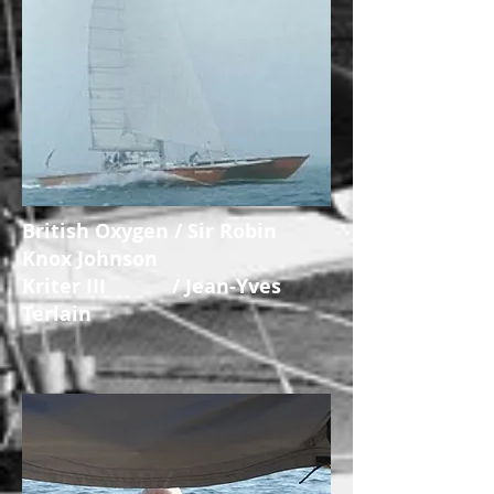
British Oxygen / Sir Robin
Knox Johnson
Kriter III / Jean-Yves
Terlain