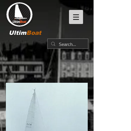
Ultim
Boat