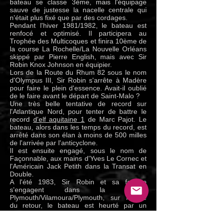
bateau se classe 3ème, mais l'équipage
sauve de justesse la nacelle centrale qui
n'était plus fixé que par des cordages.
Pendant l'hiver 1981/1982, le bateau est
renfocé et optimisé. Il participera au
Trophée des Multicoques et finira 10ème de
la course La Rochelle/La Nouvelle Orléans
skippé par Pierre English, mais avec Sir
Robin Knox Johnson en équipier.
Lors de la Route du Rhum 82 sous le nom
d'Olympus III, Sir Robin s'arrête à Madère
pour faire le plein d'essence. Avait-il oublié
de le faire avant le départ de Saint-Malo ?
Une très belle tentative de record sur
l'Atlantique Nord, pour tenter de battre le
record
d'elf aquitaine 1
de Marc Pajot. Le
bateau, alors dans les temps du record, est
arrêté dans son élan à moins de 500 milles
de l'arrivée par l'anticyclone.
Il est ensuite engagé, sous le nom de
Façonnable, aux mains d'Yves Le Cornec et
l'Américain Jack Petith dans la Transat en
Double.
A l'été 1983, Sir Robin et sa femme
s'engagent dans la course
Plymouth/Vilamoura/Plymouth, sur l'étape
du retour, le bateau est heurté par un
cargo, qui poursuivra sa route, Sir Robin