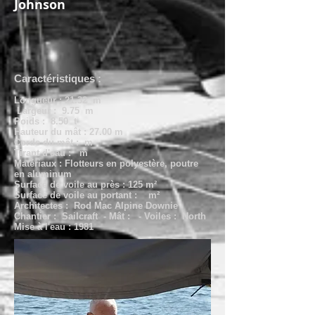
Johnson
Caractéristiques :
Longueur : 21.32 m
Largeur : 9.75 m
Poids : 8.50 t
Hauteur du mât : 27.00 m
Corde du mât : m
Tirant d'eau : m
Matériaux : Flotteurs en polyestère, poutre
en aluminum
Surface de voile au près : 125 m²
Surface de voile au portant : m²
Architectes : Rod Mac Alpine Downie
Chantier : Sailcraft - Mât : - Voiles : North
Mise à l'eau : 1981