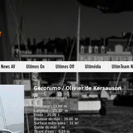
t
s News AV
Ultimes On
Ultimes Off
Ultimédia
UltimTeam 
Geronimo / Olivier de Kersauson
Caractéristiques :
Longueur : 33.80 m
Largeur : 21.10 m
Poids : 20.00
t
Hauteur du mât : 39.00 m
Surface mâts ailes : 31 m²
Corde du mât : m
Tirant d'eau : 5.15 m