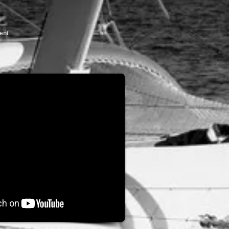
ent
25