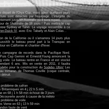
par Tracy Edwards. Il est accompagné dans son
livier de Kersauson Océan Alchimist.
 le départ de l'Oryx Cup, mais après quelques jours
ure sont détectés par l'équipage. L'intégrité du
ntement jusqu'en Australie où il sera réparé.
our de l'Australie de 16 jours ! Puis mettra le cap
 entre Sydney et Tahiti. Le voyage ressemble à ce
en-Duick IV
, avec Eric Tabarly et Alain Colas...
on de la Californie ou il s'amarrera 14 jours plus
ussitôt le bateau prend part à la Transpac en
our en Californie et chantier d'hiver.
ne campagne de records dans le Pacifique Nord.
 Puis Cap Gemini et Ernest&Young annoncent la
g voile. Le bateau rentre en France et est stocké
pendant 6 ans. Mis en vente en 2011, il faudra
Sodebo pour la construction du
Sodebo Ultim'
Les
eau trimaran de Thomas Coville (coque centrale,
 détruit.
 problème de safran
s Britanniques en 4 j 22 h 5 min
e en 68 j 1 h 58 min échoue de 3 jours
 Découverte avorté à cause de la météo
 problème de voile
es Verne en 63 j 13 h 59 min
andon faute de vent