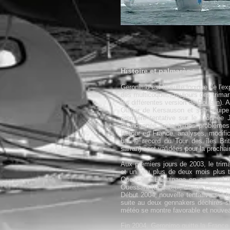
Histoire et palmarès :
Geronimo est la suite logique de l'e
des multicoques, toujours des trimar
les différentes version de
Poulain
). 
Olivier de Kersauson et son équip
première tentative sur le Trophée J
abandonnée suite à des problèmes 
Retour en France, analyses, modific
bat le record du Tour des îles Bri
safran) sont validées pour la prochai
Aux premiers jours de 2003, le tri
et un peu plus de deux mois plus ta
Ouessant. L'équipage en a quand mê
Ouessant (Equateur, Bonne Espéran
Début 2004, nouvelle tentative sur l
suite au deux gennakers déchirés su
météo se montre favorable et nouveau
Fin 2004, Geronimo quitte la France 