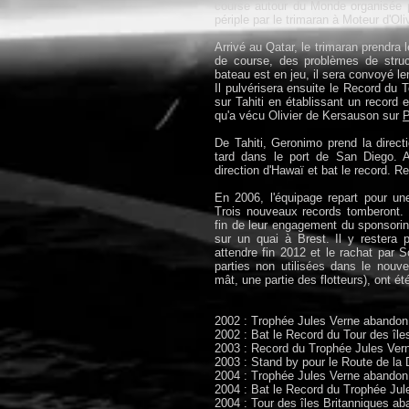
course autour du Monde organisée 
périple par le trimaran à Moteur d'O
Arrivé au Qatar, le trimaran prendra
de course, des problèmes de struct
bateau est en jeu, il sera convoyé le
Il pulvérisera ensuite le Record du T
sur Tahiti en établissant un record
qu'a vécu Olivier de Kersauson sur
P
De Tahiti, Geronimo prend la directi
tard dans le port de San Diego. A
direction d'Hawaï et bat le record. Ret
En 2006, l'équipage repart pour u
Trois nouveaux records tomberont.
fin de leur engagement du sponsorin
sur un quai à Brest. Il y restera 
attendre fin 2012 et le rachat par 
parties non utilisées dans le nouv
mât, une partie des flotteurs), ont été
2002 : Trophée Jules Verne abandon
2002 : Bat le Record du Tour des île
2003 : Record du Trophée Jules Vern
2003 : Stand by pour le Route de la
2004 : Trophée Jules Verne abandon
2004 : Bat le Record du Trophée Jul
2004 : Tour des îles Britanniques ab