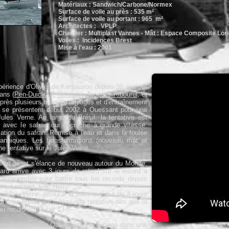
Matériaux : Sandwich/Carbone/Normex
Surface de voile au près : 535 m²
Surface de voile au portant : 965 m²
Architectes : VPLP
Chantier : Multiplast Vannes - Mât : Espace Composite Lori
Voiles : Incidences Brest
Mise à l'eau : 2001
xpérience d'Olivier de Kersauson depuis 30 ans sur
ans (
Pen-Duick IV
,
Kriter IV
,
Jacques Ribourel
, et
Après plusieurs mois de réglages et d'entraînement
e se présentent début 2002 à Ouessant pour une
ules Verne. Au large du Brésil, la tentative est
avec le safran qui décroche à grande vitesse.
ation du safran. Remise à l'eau et dans la foulée
tanniques. Les transformations (nouveau mât et
ne tentative sur le Jules Verne.
maran géant s'élance de nouveau autour du Monde,
rd arrive avec 3 jours de retard sur le record à
me profité pour battre tous les records depuis
ce, Leeuwin, Cap Horn).
e Jules Verne, retour à la base au bout de 4 jours
r trois embarqués. Nouvelle tentative dès que la
 record en 63 j et 13 h.
pour rejoindre le Qatar, où il est engagé dans une