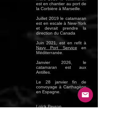
est en chantier au port de
la Corbière à Marseille.
Juillet 2019 le catamaran
est en escale à New-York
et devrait prendre la
direction du Canada
Juin 2021, est en refit à
Navy Port Service
en
Méditerranée.
Janvier 2026, le
catamaran est aux
Antilles.
Le 28 janvier fin de
convoyage à Carthagène
en Espagne.
Loïck Peyron
2001 : Bat le record de la
distance parcourue en 24
h avec 629.2 milles
2001 : The Race 2ème
Bruno Peyron