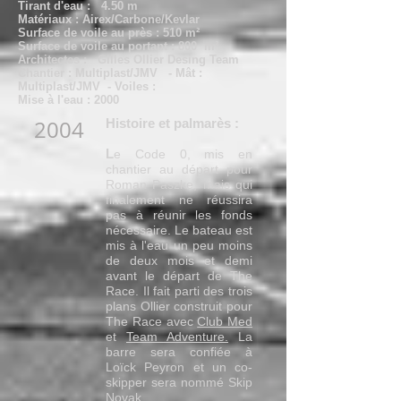
Tirant d'eau : 4.50 m
Matériaux : Airex/Carbone/Kevlar
Surface de voile au près : 510 m²
Surface de voile au portant : 800 m²
Architectes : Gilles Ollier Desing Team
Chantier : Multiplast/JMV - Mât :
Multiplast/JMV - Voiles :
Mise à l'eau : 2000
2004
Histoire et palmarès :
L
e Code 0, mis en
chantier au départ pour
Roman Paszke, mais qui
finalement ne réussira
pas à réunir les fonds
nécessaire. Le bateau est
mis à l'eau un peu moins
de deux mois et demi
avant le départ de The
Race. Il fait parti des trois
plans Ollier construit pour
The Race avec
Club Med
et
Team Adventure.
La
barre sera confiée à
Loïck Peyron et un co-
skipper sera nommé Skip
Novak.