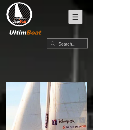
Ultim
Boat