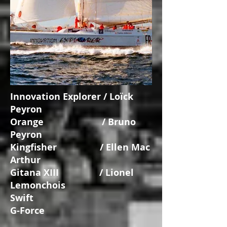
Innovation Explorer / Loïck
Peyron
Orange / Bruno
Peyron
Kingfisher / Ellen Mac
Arthur
Gitana XIII / Lionel
Lemonchois
Swift
G-Force