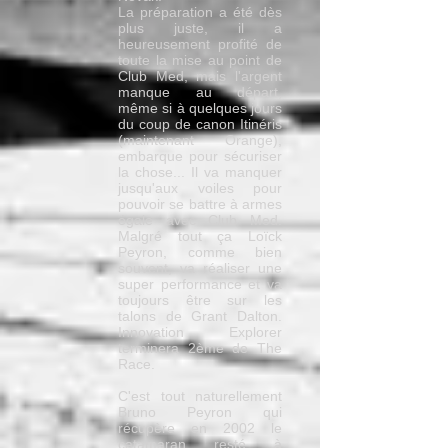
La préparation a été dès
plus juste, il a
heureusement profité de
toute la mise au point de
Club Med, mais l'argent
manque au départ,
même si à quelques jours
du coup de canon Itinéris
(maintenant Orange),
embarque pour sécuriser
la chose... Il va manquer
jusqu'aux voiles pour
pouvoir se battre à armes
égale avec Club Med.
Malgré tout ça Loïck
Peyron, comme bien
souvent, va réaliser une
super performance et va
toujours être sur les
talons de Grant Dalton.
Innovation Explorer
terminera 2ème de The
Race.
C'est tout naturellement
Bruno Peyron qui
récupère en 2002 le
catamaran resté à