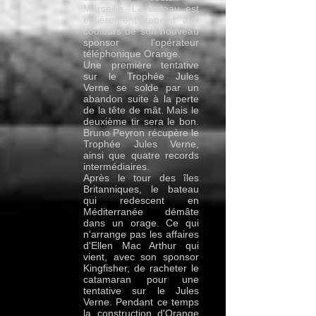
Marseille. Le bateau est
entièrement repeint aux
couleurs de son nouveau
sponsor l'opérateur
téléphonique Orange.
Une première tentative
sur le Trophée Jules
Verne se solde par un
abandon suite à la perte
de la tête de mât. Mais le
deuxième tir sera le bon.
Bruno Peyron récupère le
Trophée Jules Verne,
ainsi que quatre records
intermédiaires.
Après le tour des îles
Britanniques, le bateau
qui redescent en
Méditerranée démâte
dans un orage. Ce qui
n'arrange pas les affaires
d'Ellen Mac Arthur qui
vient, avec son sponsor
Kingfisher, de racheter le
catamaran pour une
tentative sur le Jules
Verne. Pendant ce temps
la construction d'
Orange