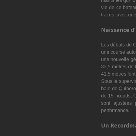
maritimes qui fo
vie de ce batea
traces, avec une
Naissance d'
Les débuts de C
une course auto
une nouvelle gé
33,5 mètres de 
41,5 mètres font
Sous la supervis
baie de Quibero
de 15 nœuds, Cl
sont ajustées p
performance.
Un Recordma