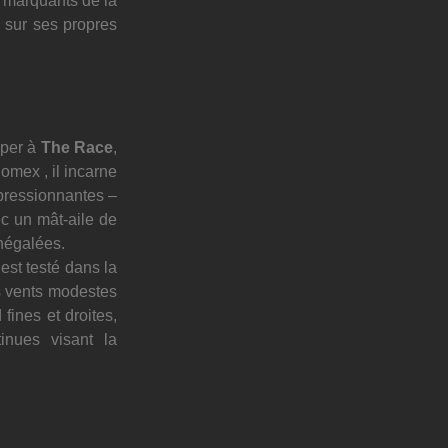
 marquants de la 
sur ses propres 
per à 
The Race
, 
ex , il incarne 
ressionnantes – 
c un mât-aile de 
inégalées.
st testé dans la 
s vents modestes 
ines et droites, 
inues visant la 