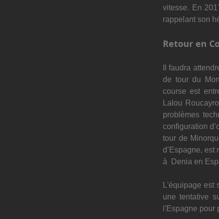
vitesse. En 201
rappelant son hé
Retour en C
Il faudra attend
de tour du Mon
course est ent
Lalou Roucayrol,
problèmes techn
configuration d’
tour de Minorque
d’Espagne, est r
à  Denia en Es
L'équipage est s
une tentative s
l'Espagne pour p