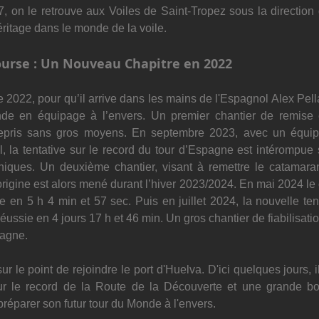
7, on le retrouve aux Voiles de Saint-Tropez
sous la direction 
ritage dans le monde de la voile.
ourse : Un Nouveau Chapitre en 2022
re 2022, pour qu’il arrive dans les mains de l'Espagnol Alex Pell
de en équipage à l’envers. Un premier chantier de remise e
repris sans gros moyens. En septembre 2023, avec un équipa
 la tentative sur le record du tour d’Espagne est intérompue s
iques. Un deuxième chantier, visant à remettre le catamara
origine est alors mené durant l’hiver 2023/2024. En mai 2024 le 
 en 5 h 4 min et 57 sec. Puis en juillet 2024, la nouvelle tenta
éussie en 4 jours 17 h et 46 min. Un gros chantier de fiabilisati
pagne.
ur le point de rejoindre le port d'Huelva. D'ici quelques jours, i
ur le record de la Route de la Découverte et une grande bou
réparer son futur tour du Monde à l'envers.