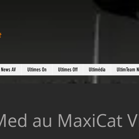
t
s News AV
Ultimes On
Ultimes Off
Ultimédia
UltimTeam 
Med au MaxiCat Vi