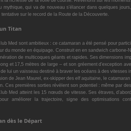
nt la richesse de la voile de course. Revenons sur les moments
u mythique, qui va de nouveau s'élancer dans quelques jours, 
 tentative sur le record de la Route de la Découverte. 
un Titan
lub Med sont ambitieux : ce catamaran a été pensé pour partici
ur du monde en équipage. Construit en en sandwich carbone-Nom
nération de multicoques géants et rapides. Ses dimensions imp
long et 17,5 mètres de large – et son gréement d'exception ave
 de lui un vaisseau destiné à braver les océans à des vitesses 
ion de Jean Maurel, ex-skipper des elf aquitaine, le catamaran e
n. Ces premières sorties révèlent son potentiel : même par de
ub Med atteint les 15 nœuds de vitesse. Ses étraves, d'abord f
our améliorer la trajectoire, signe des optimisations cont
n dès le Départ