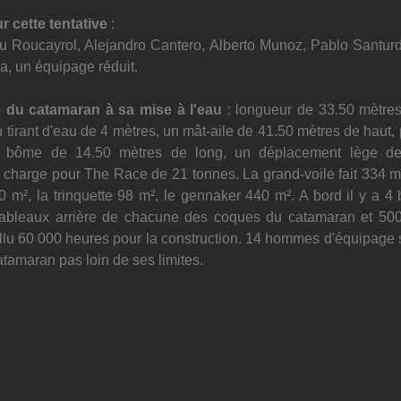
 cette tentative
 :
ou Roucayrol, Alejandro Cantero, Alberto Munoz, Pablo Santurd
, un équipage réduit.
e du catamaran à sa mise à l'eau
 : 
longueur de 33.50 mètres,
 tirant d'eau de 4 mètres, un mât-aile de 41.50 mètres de haut, 
 bôme de 14.50 mètres de long, un déplacement lège de 
charge pour The Race de 21 tonnes. La grand-voile fait 334 m²
0 m², la trinquette 98 m², le gennaker 440 m². A bord il y a 4 
 tableaux arrière de chacune des coques du catamaran et 500 l
fallu 60 000 heures pour la construction. 14 hommes d'équipage 
tamaran pas loin de ses limites.