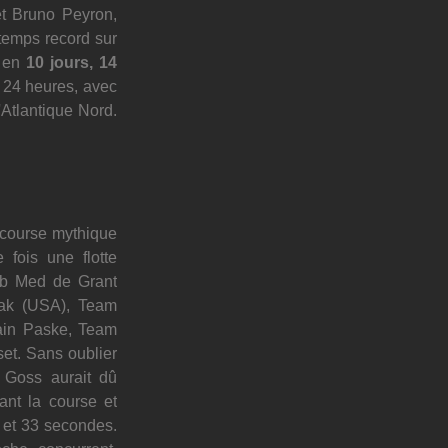
t Bruno Peyron, 
temps record sur 
 en 
10 jours, 14 
. Il établit également un record de distance parcourue en 24 heures, avec 
'Atlantique Nord. 
course mythique 
ois une flotte 
b Med de Grant 
vak (USA), Team 
in Paske, Team 
et. Sans oublier 
 Goss aurait dû 
nt la course et 
 et 33 secondes. 