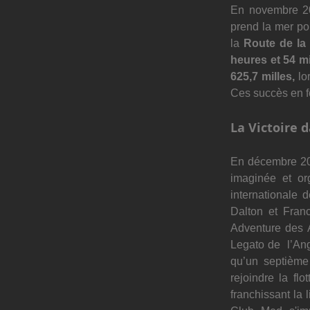
En novembre 20
prend la mer po
la 
Route de la
heures et 54 m
625,7 milles, 
lo
Ces succès en f
La Victoire 
En décembre 20
imaginée et or
internationale d
Dalton et Fran
Adventure des 
Legato de  l’Ang
qu’un septième 
rejoindre la flo
franchissant la 