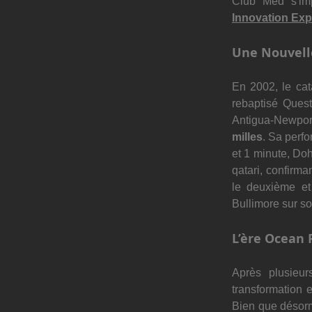
Club Med s'im
Innovation Exp
Une Nouvell
En 2002, le ca
rebaptisé Quest
Antigua-Newpor
milles
. Sa perfo
et 1 minute, Do
qatari, confirma
le deuxième et 
Bullimore sur s
L’ère Ocean 
Après plusieu
transformation 
Bien que désorma