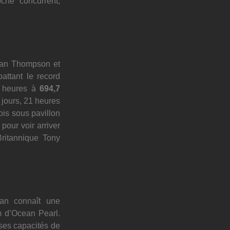
che concurrent,
ian Thompson et 
attant le record 
 heures à 
694,7 
 jours, 21 heures 
is sous pavillon 
pour voir arriver 
ritannique Tony 
n connaît une 
m d’Ocean Pearl. 
ses capacités de 