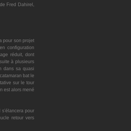
de Fred Dahirel, 
a pour son projet 
n configuration 
ge réduit, dont 
uite à plusieurs 
n dans sa quasi 
catamaran bat le 
tive sur le tour 
on est alors mené 
l s'élancera pour 
cle retour vers 