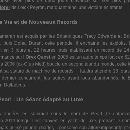
pose avec plus de deux jours d'avance sur son plus pro
lorer
 de Loïck Peyron, marquant ainsi une victoire éclatante.
e Vie et de Nouveaux Records
tamaran est acquis par les Britanniques Tracy Edward
s
 et Br
, puis Doha. Durant cette période, il enchaîne les exploits, b
t en 3 jours et 22 heures, puis établissant un record de 24
rmance sur l’
Oryx Quest
 en 2005 est un autre temps fort : en 62
ha 2006 (ex-Club Med) boucle un second tour du monde, cette fo
nt sa stature de machine de records. Il faudra attendre 13 jours 
dernier concurrent, les autres ayant tous abandonnés, le B
on Dalladeus. 
Pearl : Un Géant Adapté au Luxe
rs années en sommeil sous le nom de Pearl, le catamara
en 2014 lorsqu'il est converti en yacht de luxe, prenant le no
is utilisé pour le charter, il conserve son allure imposante et 