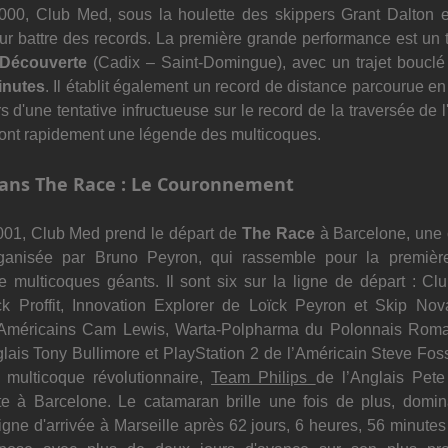
00, Club Med, sous la houlette des skippers Grant Dalton e
ur battre des records. La première grande performance est un 
 Découverte
 (Cadix – Saint-Domingue), avec un trajet bouclé
inutes
rs d'une tentative infructueuse sur le record de la traversée de l
ont rapidement une légende des multicoques.
dans The Race : Le Couronnement
01, Club Med prend le départ de 
The Race
 à Barcelone, une 
ganisée par Bruno Peyron, qui rassemble pour la première f
e multicoques géants. Il sont six sur la ligne de départ : 
Clu
ck Proffit, Innovation Explorer de Loïck Peyron et Skip No
Américains Cam Lewis, Warta-Polpharma du Polonnais Roma
lais Tony Bullimore et PlayStation 2 de l’Américain Steve Foss
multicoque révolutionnaire, 
Team Philips 
de l’Anglais Pete
tte à Barcelone. 
Le catamaran brille une fois de plus, domina
ligne d'arrivée à Marseille après 62 jours, 6 heures, 56 minutes