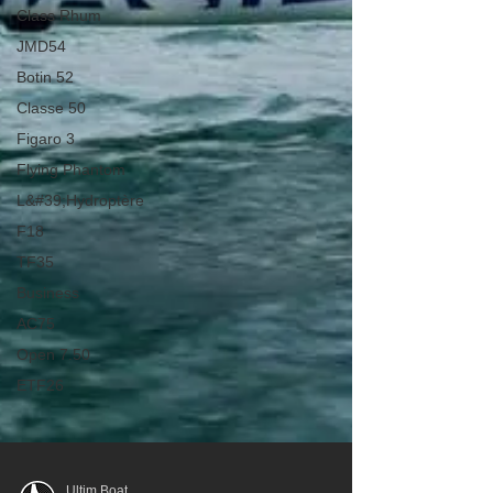
Class Rhum
JMD54
Botin 52
Classe 50
Figaro 3
Flying Phantom
L&#39;Hydroptère
F18
TF35
Business
AC75
Open 7.50
ETF26