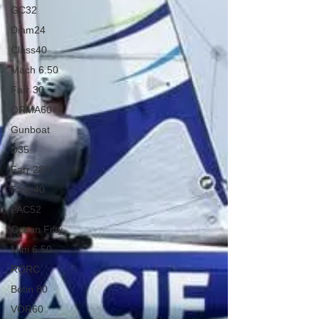
GC32
Diam24
Class40
Mach 6.50
Farr 30
ORMA60
Gunboat
D35
Farr 280
Fast 40
PAC52
Ocean Fifty
Mini 6.50
RORC
Botin 80
VOR60