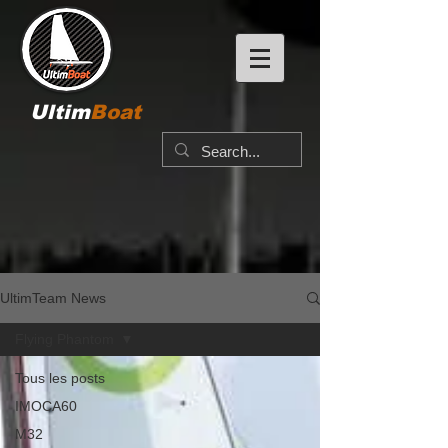
Ultim
Boat
UltimTeam News
Flying Phantom
Tous les posts
IMOCA60
M32