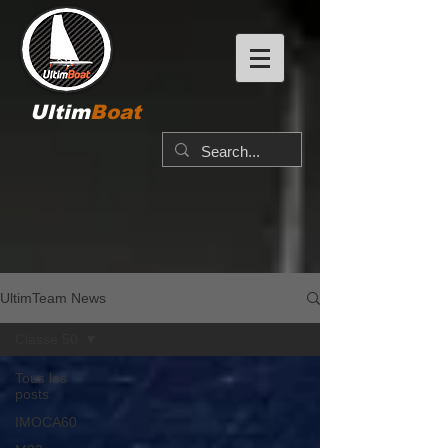
Ultim
Boat
UltimTeam News
Classe 50
Tous les
posts
IMOCA60