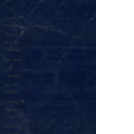
M32
GC32
Diam24
Class40
Mach 6.50
Farr 30
ORMA60
Gunboat
D35
Farr 280
Fast 40
PAC52
Ocean Fifty
Mini 6.50
RORC
Botin 80