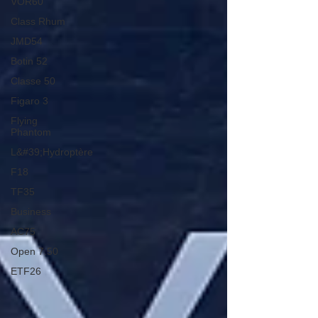
VOR60
Class Rhum
JMD54
Botin 52
Classe 50
Figaro 3
Flying
Phantom
L&#39;Hydroptère
F18
TF35
Business
AC75
Open 7.50
ETF26