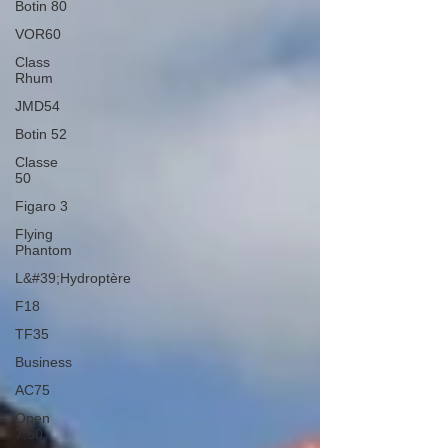
Botin 80
VOR60
Class
Rhum
JMD54
Botin 52
Classe
50
Figaro 3
Flying
Phantom
L&#39;Hydroptère
F18
TF35
Business
AC75
Open
7.50