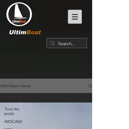
Ultim
Boat
UltimTeam News
RORC
Tous les
posts
IMOCA60