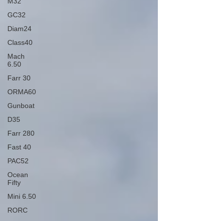
M32
GC32
Diam24
Class40
Mach
6.50
Farr 30
ORMA60
Gunboat
D35
Farr 280
Fast 40
PAC52
Ocean
Fifty
Mini 6.50
RORC