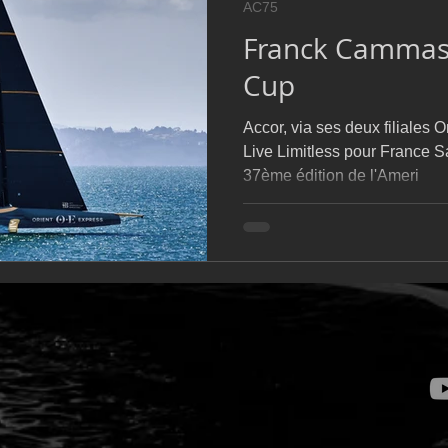
AC75
D54
Botin 52
Classe 50
Figaro 3
Flying Phanto
Franck Cammas 
Cup
AC75
Open 7.50
Accor, via ses deux filiales O
Live Limitless pour France 
37ème édition de l'Ameri