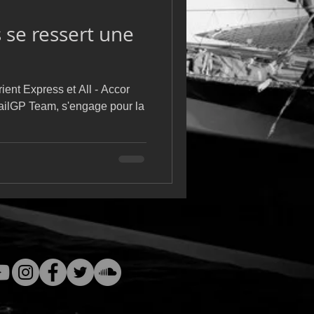
m
L&#39;Hydroptère
se ressert une
rient Express et All - Accor
SailGP Team, s'engage pour la