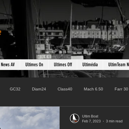
t
s News AV
Ultimes On
Ultimes Off
Ultimédia
UltimTeam 
GC32
Diam24
Class40
Mach 6.50
Farr 30
Fast 40
PAC52
Ocean Fifty
Mini 6.50
ROR
Ultim Boat
Feb 7, 2023
3 min read