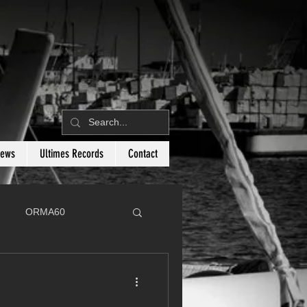
News
Ultimes Records
Contact
ORMA60
C
Botin 80