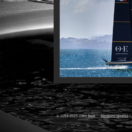
VOR60
Class Rhum
JM
F18
TF35
Business
Mentions légales
© 2014-2025 Ultim Boat