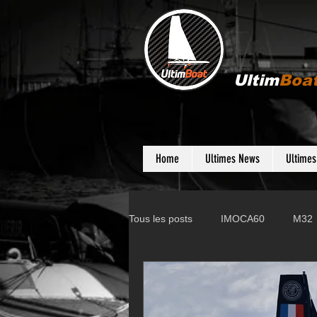
Ultim
Boa
Home
Ultimes News
Ultime
Tous les posts
IMOCA60
M32
Gunboat
D35
Farr 280