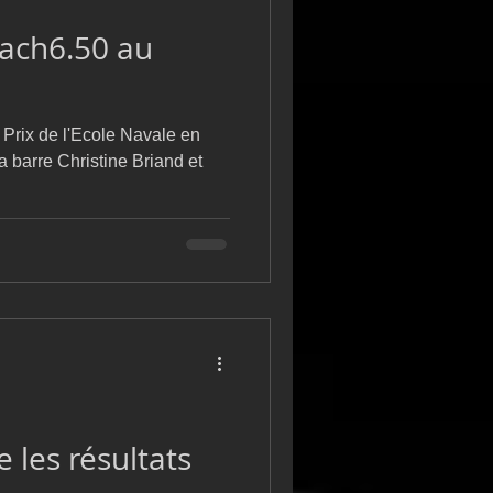
Mach6.50 au
 Prix de l'Ecole Navale en
a barre Christine Briand et
 les résultats