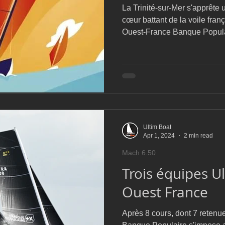
La Trinité-sur-Mer s'apprête 
cœur battant de la voile fran
Ouest-France Banque Popula
47e édition, du 18 au 21 avri
complet avec un record de pa
inscrits de 8 nationalités, 20
ambiance qui promet d’être é
comme sur l’eau.
Ultim Boat
Apr 1, 2024
2 min read
Mach 6.50
Trois équipes Ul
Ouest France
Après 8 cours, dont 7 retenu