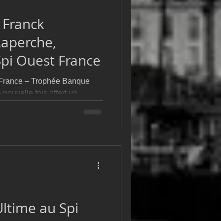
m
L&#39;Hydroptère
 Franck
aperche,
pi Ouest France
-France – Trophée Banque
nouvelle fois offert un
ulaires, de performances
inattendues. Si les 164
ant les quatre jours de
 bel engouement.
ltime au Spi