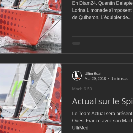
En Diam24, Quentin Delapier
Lorina Limonade s'imposent a
de Quiberon. L'équipier de...
Ultim Boat
Mar 29, 2018
1 min read
Mach 6.50
Actual sur le Sp
Le Team Actual sera présent 
Ouest France avec son Mach 
UltiMed.