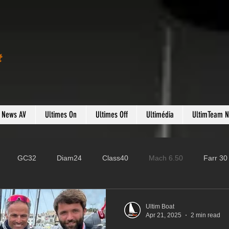
t
s News AV
Ultimes On
Ultimes Off
Ultimédia
UltimTeam 
GC32
Diam24
Class40
Mach 6.50
Farr 30
Fast 40
PAC52
Ocean Fifty
Mini 6.50
ROR
Ultim Boat
Apr 21, 2025
2 min read