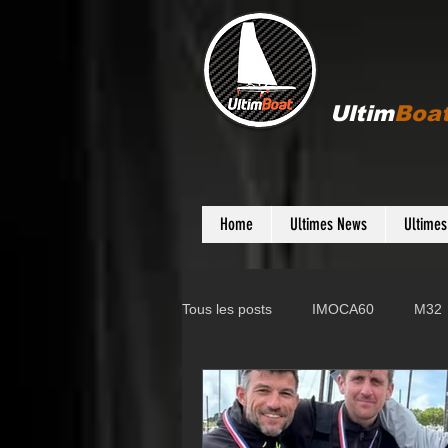
Ultim
Boa
Home
Ultimes News
Ultime
Tous les posts
IMOCA60
M32
Gunboat
D35
Farr 280