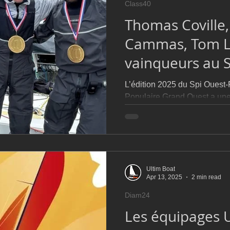
Class40
D54
Botin 52
Classe 50
Figaro 3
Flying Phanto
Thomas Coville,
Cammas, Tom L
AC75
Open 7.50
vainqueurs au S
L’édition 2025 du Spi Ouest
Populaire Grand Ouest a une 
condensé de régates spectac
marquantes et de rencontres 
départs de course donnés dur
compétition témoignent d’un
Ultim Boat
Apr 13, 2025
2 min read
Diam24
Les équipages U