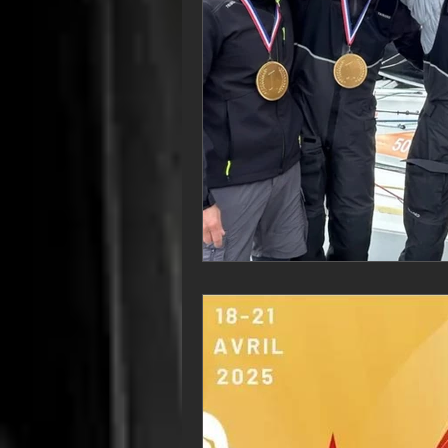
VOR60
Class Rhum
JM
F18
TF35
Business