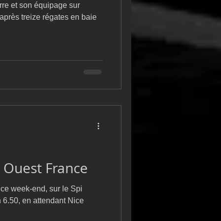
re et son équipage sur
près treize régates en baie
i Ouest France
ce week-end, sur le Spi
6.50, en attendant Nice