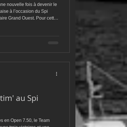
une nouvelle fois à devenir le
çaise à l’occasion du Spi
ire Grand Ouest. Pour cette
l 2025, l’événement affiche
rticipation : 468 bateaux
95 marins en lice, et une
lectrique sur les pontons
tim' au Spi
es en Open 7.50, le Team