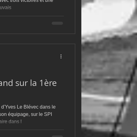
ec trois victoires et une
auvais
nd sur la 1ère
d'Yves Le Blévec dans le
son équipage, sur le SPI
ire dans l