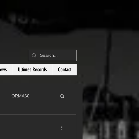
News
Ultimes Records
Contact
ORMA60
C
Botin 80