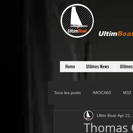
Ultim
Boa
Home
Ultimes News
Ultime
Tous les posts
IMOCA60
M32
Ultim Boat
Apr 21,
Gunboat
D35
Farr 280
Thomas C