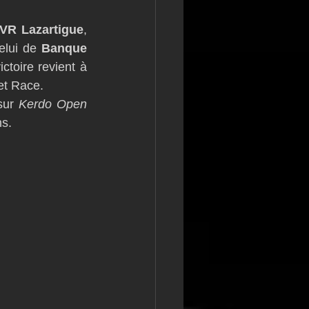
VR Lazartigue
, 
celui de 
Banque 
ctoire revient à 
et Race. 
sur 
Kerdo Open 
ns.