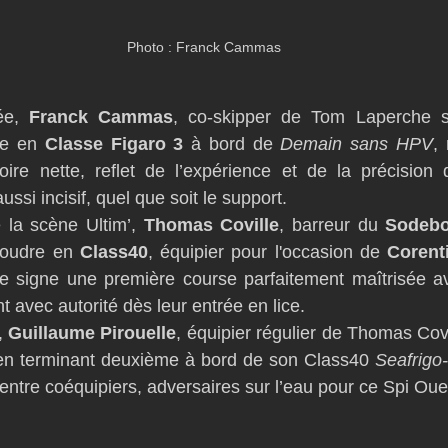
Photo : Franck Cammas
ée, 
Franck Cammas
, co-skipper de Tom Laperche su
se en 
Classe Figaro 3
 à bord de 
Demain sans HPV
,
oire nette, reflet de l’expérience et de la précision
ussi incisif, quel que soit le support.
la scène Ultim’, 
Thomas Coville
, barreur du 
Sodebo
 poudre en 
Class40
, équipier pour l'occasion de 
Corent
e signe une première course parfaitement maîtrisée a
 avec autorité dès leur entrée en lice.
 
Guillaume Pirouelle
, équipier régulier de Thomas Covi
 en terminant deuxième à bord de son Class40 
Seafrigo
entre coéquipiers, adversaires sur l’eau pour ce Spi Oue