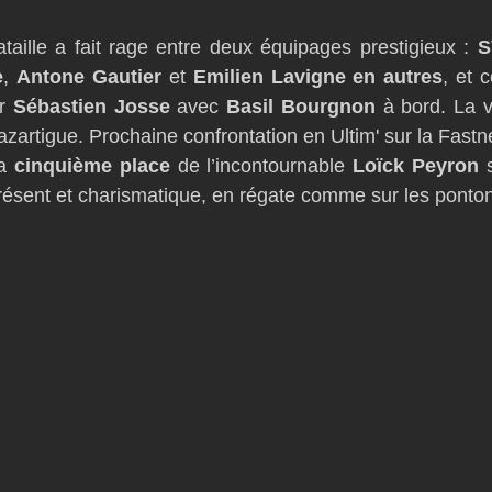
ataille a fait rage entre deux équipages prestigieux : 
S
e
, 
Antone Gautier
 et 
Emilien Lavigne en autres
, et 
r 
Sébastien Josse
 avec 
Basil Bourgnon
 à bord. La vi
zartigue. Prochaine confrontation en Ultim' sur la Fastn
a 
cinquième place
 de l’incontournable 
Loïck Peyron
 
présent et charismatique, en régate comme sur les ponto