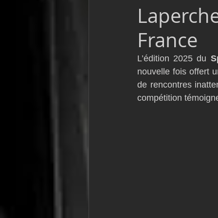
Laperche
VOR60
Class Rhum
JM
France
F18
TF35
Business
L’édition 2025 du 
S
nouvelle fois offert
de rencontres inatte
compétition témoign