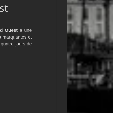
st
m
L&#39;Hydroptère
nd Ouest
 a une 
s marquantes et 
quatre jours de 