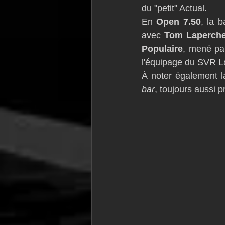
du "petit" Actual.
En 
Open 7.50
, la b
avec 
Tom Laperch
Populaire
, mené pa
l'équipage du SVR La
À noter également l
bar
, toujours aussi 