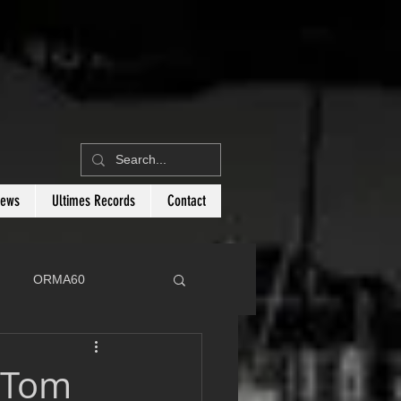
News
Ultimes Records
Contact
ORMA60
C
Botin 80
 Tom