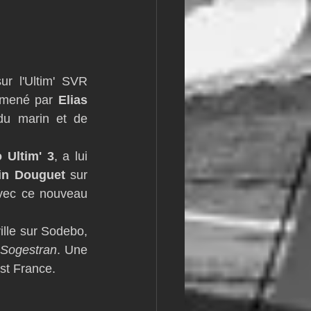
r l'Ultim' SVR 
 mené par 
Elias 
 du marin et de 
 Ultim' 3
, a lui 
in Douguet
 sur 
vec ce nouveau 
lle sur Sodebo, 
-Sogestran
. Une 
st France.