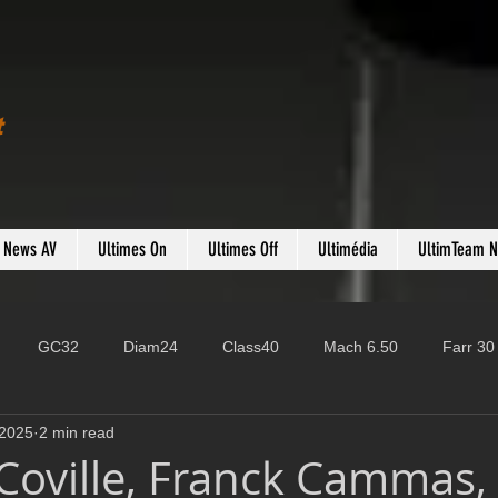
t
s News AV
Ultimes On
Ultimes Off
Ultimédia
UltimTeam 
GC32
Diam24
Class40
Mach 6.50
Farr 30
 2025
2 min read
Fast 40
PAC52
Ocean Fifty
Mini 6.50
ROR
oville, Franck Cammas,