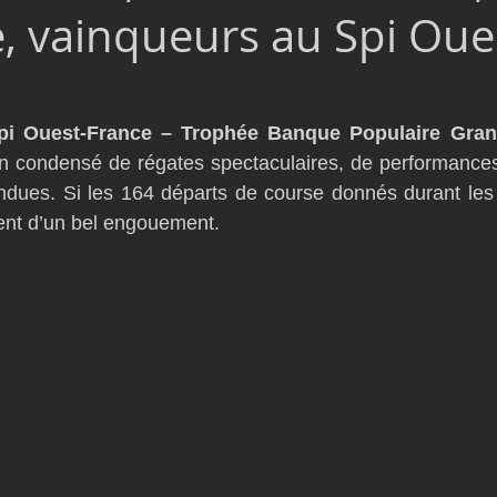
, vainqueurs au Spi Oue
D54
Botin 52
Classe 50
Figaro 3
Flying Phanto
AC75
Open 7.50
pi Ouest-France – Trophée Banque Populaire Gra
 un condensé de régates spectaculaires, de performance
ndues. Si les 164 départs de course donnés durant les 
ent d’un bel engouement.