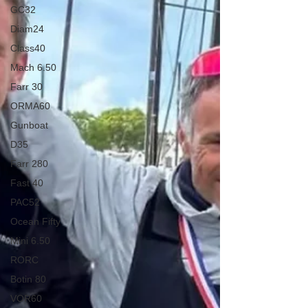
GC32
Diam24
Class40
Mach 6.50
Farr 30
ORMA60
Gunboat
D35
Farr 280
Fast 40
PAC52
Ocean Fifty
Mini 6.50
RORC
Botin 80
VOR60