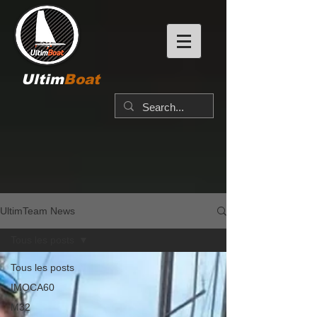
Ultim
Boat
UltimTeam News
Tous les posts
Tous les posts
IMOCA60
M32