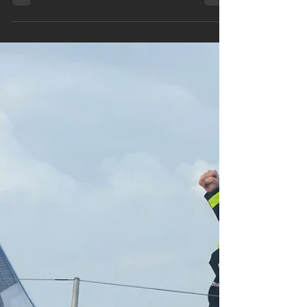
la Mini
La Mini Transat La Boulangère, ne s'élancera pas
ce dimanche 24 septembre 2023 depuis Les
Sables d'Olonne. L'organisateur à fait le choix de