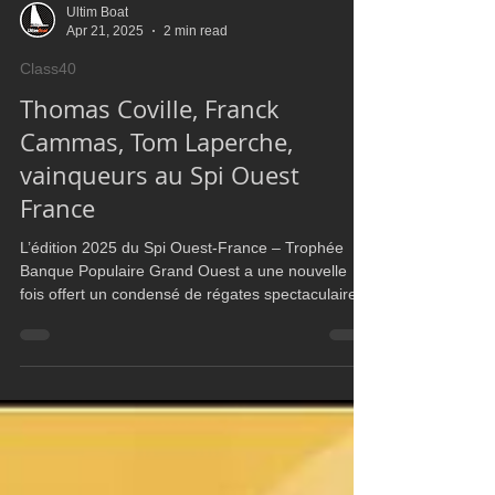
Ultim Boat
Apr 21, 2025
2 min read
Class40
Thomas Coville, Franck
Cammas, Tom Laperche,
vainqueurs au Spi Ouest
France
L’édition 2025 du Spi Ouest-France – Trophée
Banque Populaire Grand Ouest a une nouvelle
fois offert un condensé de régates spectaculaires,
de performances marquantes et de rencontres
inattendues. Si les 164 départs de course donnés
durant les quatre jours de compétition témoignent
d’un bel engouement.