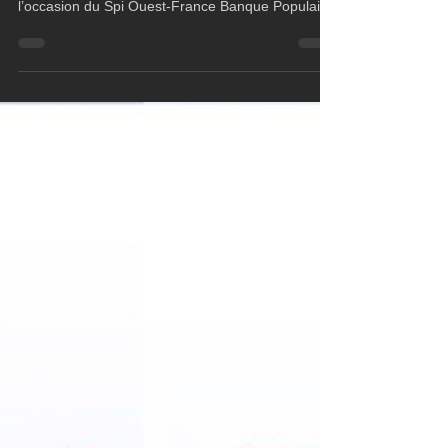
La Trinité-sur-Mer s'apprête une nouvelle fois à
devenir le cœur battant de la voile française à
l’occasion du Spi Ouest-France Banque Populaire
Grand Ouest. Pour cette 47e édition, du 18 au 21
avril 2025, l’événement affiche complet avec un
record de participation : 468 bateaux inscrits de 8
nationalités, 2095 marins en lice, et une ambiance
qui promet d’être électrique sur les pontons
comme sur l’eau.