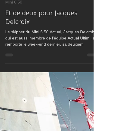
Ultim Boat
May 3, 2023
1 min read
Mini 6.50
Et de deux pour Jacques
Delcroix
Le skipper du Mini 6.50 Actual, Jacques Delcroix,
qui est aussi membre de l'équipe Actual Ultim', a
remporté le week-end dernier, sa deuxièm