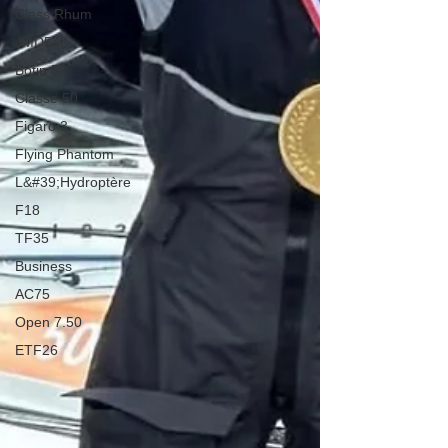
Class Rhum
JMD54
Botin 52
Classe 50
Figaro 3
Flying Phantom
L&#39;Hydroptère
F18
TF35
Business
AC75
Open 7.50
ETF26