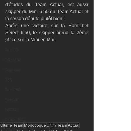
M32
d'études du Team Actual, est aussi 
GC32
skipper du Mini 6.50 du Team Actual et 
la saison débute plutôt bien !
Diam24
Après une victoire sur la Pornichet 
Class40
Select 6.50, le skipper prend la 2ème 
place sur la Mini en Mai.
Mach 6.50
Farr 30
ORMA60
Gunboat
D35
Farr 280
Fast 40
PAC52
Ocean Fifty
Ultime Team
Monocoque
Ultim Team
Actual
Mini 6.50