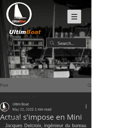
Ultim
Boat
Post
Tous les posts
Ultim Boat
Tous les posts
May 22, 2022
1 min read
Actual s'impose en Mini
IMOCA60
Jacques Delcroix, ingénieur du bureau 