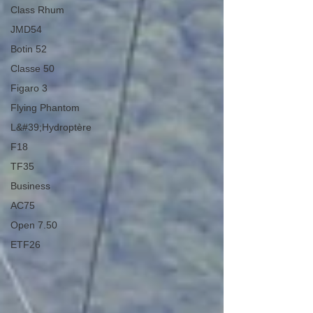
Class Rhum
JMD54
Botin 52
Classe 50
Figaro 3
Flying Phantom
L&#39;Hydroptère
F18
TF35
Business
AC75
Open 7.50
ETF26