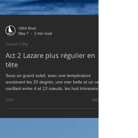
Ultim Boat
May 7
2 min read
Ocean Fifty
Act 2 Lazare plus régulier en
tête
Sous un grand soleil, avec une température
avoisinant les 20 degrés, une mer belle et un vent
oscillant entre 4 et 13 nœuds, les huit trimarans
Ocean Fifty ont enchaîné trois nouvelles manches
construites au cœur de la baie d’Ajaccio. Des
conditions techniques et changeantes qui ont
récompensé les équipages les plus réguliers.