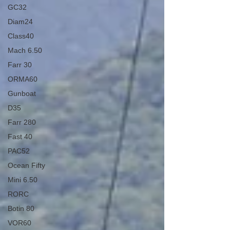
GC32
Diam24
Class40
Mach 6.50
Farr 30
ORMA60
Gunboat
D35
Farr 280
Fast 40
PAC52
Ocean Fifty
Mini 6.50
RORC
Botin 80
VOR60