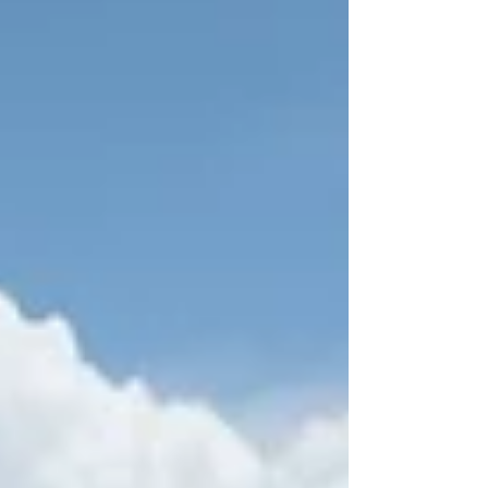
Erwan Le Draoulec et l’équipage de Lazare, dans
lequel figure notamment Clarisse Crémer, David
Beaudart, Antoine Lauriot Prévost, ont dominé
cette d