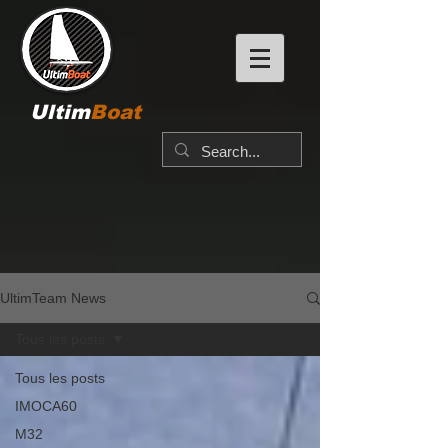
Ultim
Boat
UltimTeam News
Tous les posts
Tous les posts
IMOCA60
M32