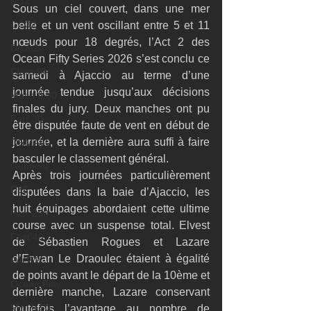
M32
Sous un ciel couvert, dans une mer 
GC32
belle et un vent oscillant entre 5 et 11 
nœuds pour 18 degrés, l’Act 2 des 
Diam24
Ocean Fifty Series 2026 s’est conclu ce 
Class40
samedi à Ajaccio au terme d’une 
journée tendue jusqu’aux décisions 
Mach 6.50
finales du jury. Deux manches ont pu 
Farr 30
être disputée faute de vent en début de 
journée, et la dernière aura suffi à faire 
ORMA60
basculer le classement général.
Gunboat
Après trois journées particulièrement 
D35
disputées dans la baie d’Ajaccio, les 
huit équipages abordaient cette ultime 
Farr 280
course avec un suspense total. Elvest 
Fast 40
de Sébastien Rogues et Lazare 
d’Erwan Le Draoulec étaient à égalité 
PAC52
de points avant le départ de la 10ème et 
Ocean Fifty
dernière manche, Lazare conservant 
Mini 6.50
toutefois l’avantage au nombre de 