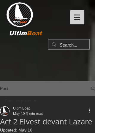
Ultim
Boat
Post
Tous les posts
Ultim Boat
Tous les posts
May 10
5 min read
Act 2 Elvest devant Lazare
IMOCA60
Updated:
May 10