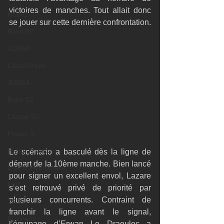
victoires de manches. Tout allait donc 
RORC
se jouer sur cette dernière confrontation.
Botin 80
VOR60
Class Rhum
JMD54
Botin 52
Classe 50
Figaro 3
Flying Phantom
Le scénario a basculé dès la ligne de 
départ de la 10ème manche. Bien lancé 
L&#39;Hydroptère
pour signer un excellent envol, Lazare 
F18
s’est retrouvé privé de priorité par 
plusieurs concurrents. Contraint de 
TF35
franchir la ligne avant le signal, 
Business
l’équipage d’Erwan Le Draoulec a 