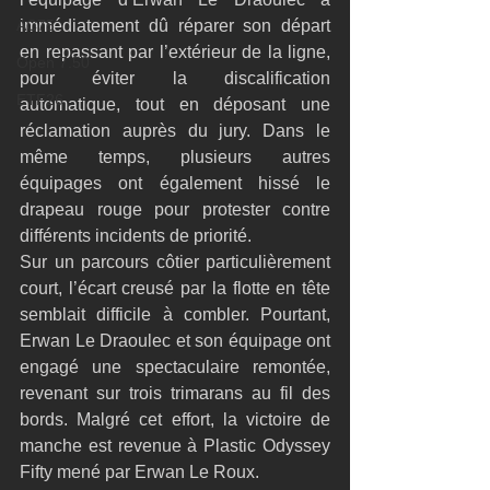
immédiatement dû réparer son départ 
AC75
en repassant par l’extérieur de la ligne, 
Open 7.50
pour éviter la discalification 
ETF26
automatique, tout en déposant une 
réclamation auprès du jury. Dans le 
même temps, plusieurs autres 
équipages ont également hissé le 
drapeau rouge pour protester contre 
différents incidents de priorité.
Sur un parcours côtier particulièrement 
court, l’écart creusé par la flotte en tête 
semblait difficile à combler. Pourtant, 
Erwan Le Draoulec et son équipage ont 
engagé une spectaculaire remontée, 
revenant sur trois trimarans au fil des 
bords. Malgré cet effort, la victoire de 
manche est revenue à Plastic Odyssey 
Fifty mené par Erwan Le Roux.