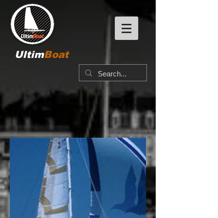
Ultim
Boat