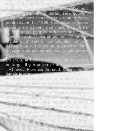
dans le Golf de Gascogne à son retour à la
Rochelle. Il est de nouveau équipé d'un mât
classique. Le bateau durant sera souvent
freiné dans ses courses par la rupture de sa
poutre avant. Fin 1986, il est décidé que les
bateaux ne doivent pas mesurer plus de
22.85 mètres pour la réduction des coûts.
C'est la fin des maxi en courses. Charente
Maritime 2 rentre en chantier et est
découpé aux étraves et à l'arrière. Une
deuxième vie commence pour le catamaran
Rochelais.
En 1988, le bateau est retiré de la course
au large. Il y a un projet de série télé sur
TF1 avec Florence Arthaud, qui ne verra
jamais le jour.
En 1989, le bateau est entreposé sur le
terre plein de chez Pinta à la Rochelle. Mais
fin 1989, le bateau est racheté pour
effectuer une tentative de record au tour du
Monde en solitaire par un quasi inconnu.
L'histoire se terminera devant le tribunal
entre lui et le sponsor. Le bateau est de
nouveau mis en vente. Sans succès le
département réarme le bateau pour des
relations de RP. En 1992 la société Tonic
Atlantic rachète le catamaran. Un accord
entre Tonic Atlantic et Tilt Productions le fait