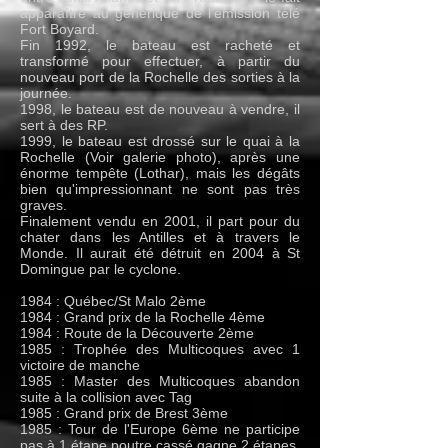
apparaître au générique de l'émission télé
Fort Boyard.
Fin 1992, le bateau est racheté et
transformé pour effectuer, à partir du
nouveau port de la Rochelle des sorties à la
journée.
1998, le bateau est de nouveau à vendre, il
sert à des RP.
1999, le bateau est drossé sur le quai à la
Rochelle (Voir galerie photo), après une
énorme tempête (Lothar), mais les dégâts
bien qu'impressionnant ne sont pas très
graves.
Finalement vendu en 2001, il part pour du
chater dans les Antilles et à travers le
Monde. Il aurait été détruit en 2004 à St
Domingue par le cyclone.
1984 : Québec/St Malo 2ème
1984 : Grand prix de la Rochelle 4ème
1984 : Route de la Découverte 2ème
1985 : Trophée des Multicoques avec 1
victoire de manche
1985 : Master des Multicoques abandon
suite à la collision avec Tag
1985 : Grand prix de Brest 3ème
1985 : Tour de l'Europe 6ème ne participe
pas à 1 étape poutre cassé gagne 2 étapes