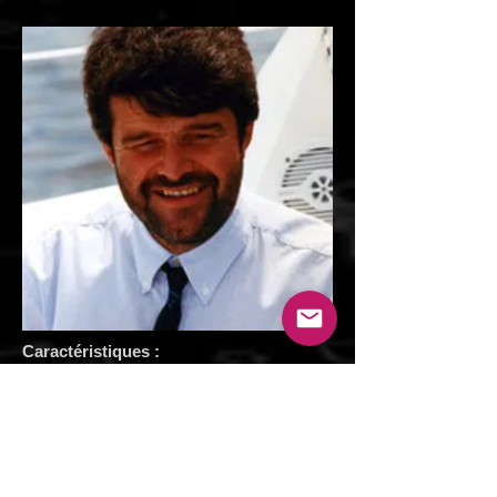
Caractéristiques :
Longueur : 25.90 m puis 22.85 m
Largeur : 13.20 m
Poids : 11.00 t puis 9.50 t
Hauteur du mât : m
Corde du mât : 32 m pour le mât aile de 22
m².
Tirant d'eau : 0.50/3.20 m