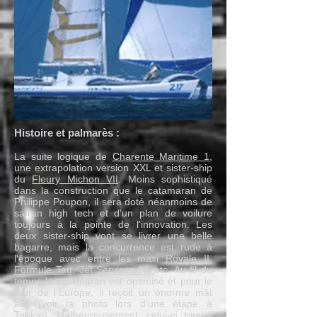
Histoire et palmarès :
La suite logique de
Charente Maritime 1
,
une extrapolation version XXL et sister-ship
du
Fleury Michon VII
. Moins sophistiqué
dans la construction que le catamaran de
Philippe Poupon, il sera doté néanmoins de
safran high tech et d'un plan de voilure
toujours à la pointe de l'innovation. Les
deux sister-ship vont se livrer une belle
bagarre, mais la concurrence est rude à
l'époque avec entre les maxi
Royale II
,
Formule Tag
,
Jet Services IV
, etc. Au fil du
temps le catamaran est optimisé et pour le
tour de l'Europe, il reçoit un énorme mât
aile (voir la photo lors d'une étape à
Toulon). Malheureusement, celui-ci tombe