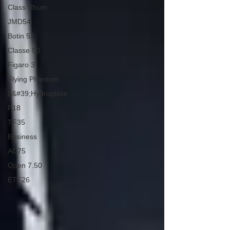
Class Rhum
JMD54
Botin 52
Classe 50
Figaro 3
Flying Phantom
L&#39;Hydroptère
F18
TF35
Business
AC75
Open 7.50
ETF26