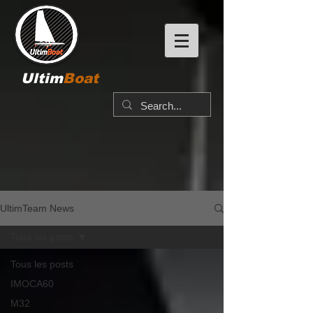
Ultim
Boat
UltimTeam News
Tous les posts
Tous les posts
IMOCA60
M32