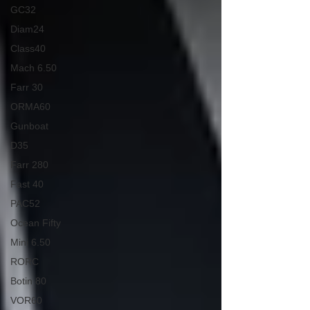
GC32
Diam24
Class40
Mach 6.50
Farr 30
ORMA60
Gunboat
D35
Farr 280
Fast 40
PAC52
Ocean Fifty
Mini 6.50
RORC
Botin 80
VOR60