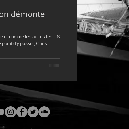
m
L&#39;Hydroptère
 on démonte
ète et comme les autres les US
 point d'y passer, Chris