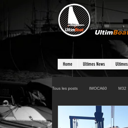
Ultim
Boa
Home
Ultimes News
Ultime
Tous les posts
IMOCA60
M32
Gunboat
D35
Farr 280