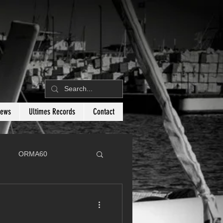
News
Ultimes Records
Contact
ORMA60
C
Botin 80