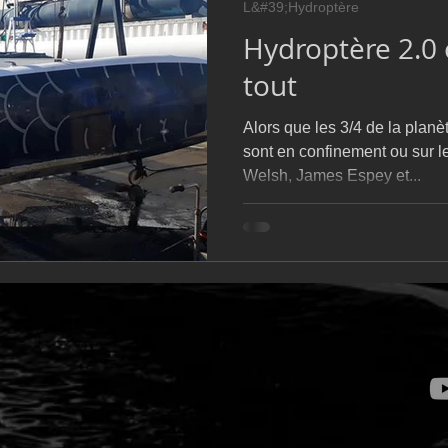
L&#39;Hydroptère
D54
Botin 52
Classe 50
Figaro 3
Flying Phanto
Hydroptère 2.0
tout
AC75
Open 7.50
Alors que les 3/4 de la plan
sont en confinement ou sur le
Welsh, James Espey et...