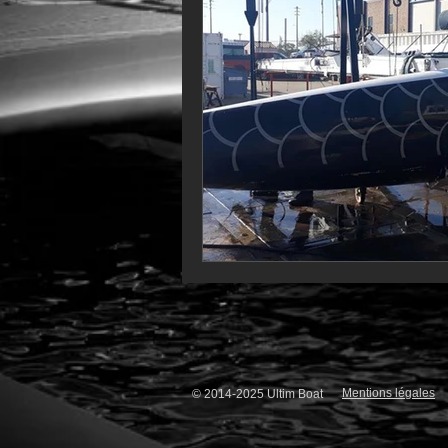
VOR60
Class Rhum
JM
F18
TF35
Business
Mentions légales
© 2014-2025 Ultim Boat