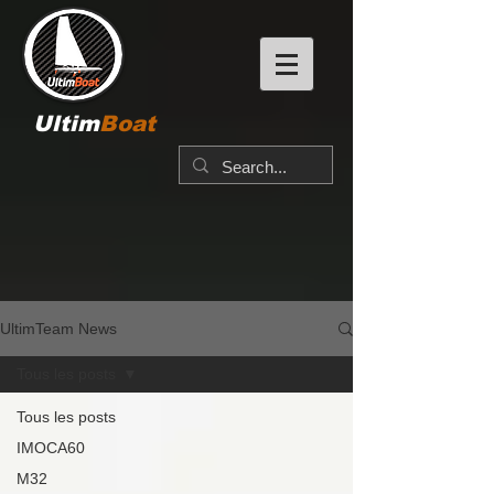
Ultim
Boat
UltimTeam News
Tous les posts
Tous les posts
IMOCA60
M32