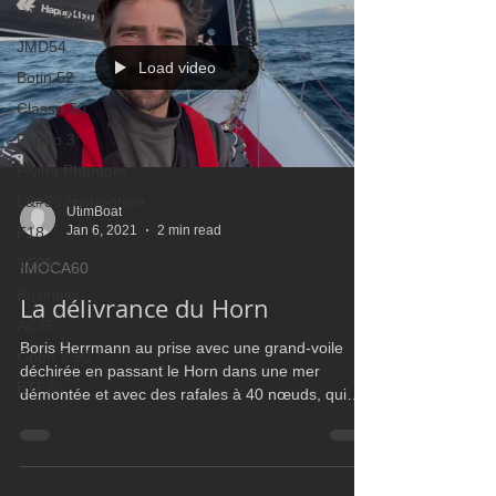
Class Rhum
JMD54
Load video
Botin 52
Classe 50
Figaro 3
Flying Phantom
L&#39;Hydroptère
UtimBoat
Jan 6, 2021
2 min read
F18
TF35
IMOCA60
Business
La délivrance du Horn
AC75
Boris Herrmann au prise avec une grand-voile
Open 7.50
déchirée en passant le Horn dans une mer
ETF26
démontée et avec des rafales à 40 nœuds, qui
passait l