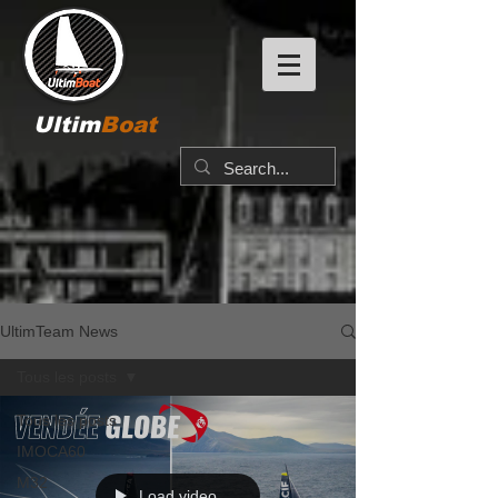
Ultim
Boat
UltimTeam News
Tous les posts
Tous les posts
IMOCA60
M32
Load video