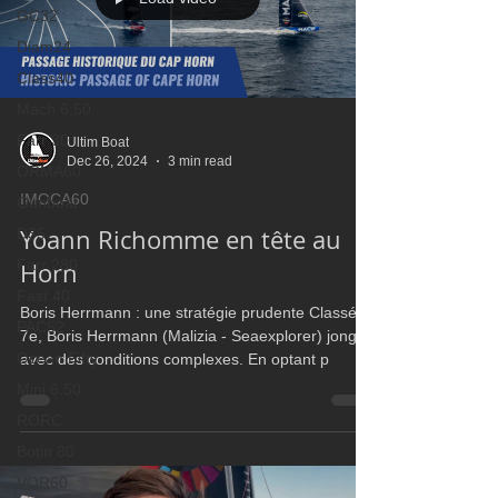
GC32
Diam24
Class40
Mach 6.50
Farr 30
Ultim Boat
Dec 26, 2024
3 min read
ORMA60
IMOCA60
Gunboat
Yoann Richomme en tête au
D35
Farr 280
Horn
Fast 40
Boris Herrmann : une stratégie prudente Classé
PAC52
7e, Boris Herrmann (Malizia - Seaexplorer) jongle
Ocean Fifty
avec des conditions complexes. En optant p
Mini 6.50
RORC
Botin 80
VOR60