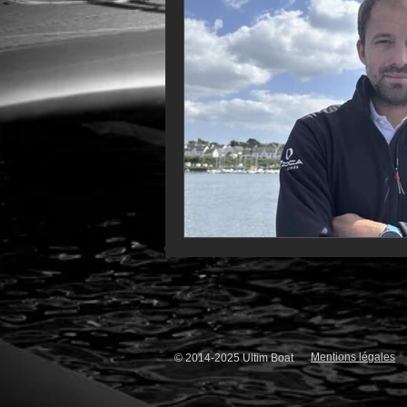
VOR60
Class Rhum
JM
F18
TF35
Business
Mentions légales
© 2014-2025 Ultim Boat