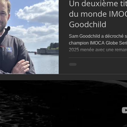
Un deuxième ti
D54
Botin 52
Classe 50
Figaro 3
Flying Phanto
du monde IMO
Goodchild
AC75
Open 7.50
Sam Goodchild a décroché so
champion IMOCA Globe Serie
2025 menée avec une remarqu
le skipper de MACIF Santé P
Falmouth en Cornouailles ma
en Bretagne, s’est imposé c
dont il n’avait pourtant pas 
en février.