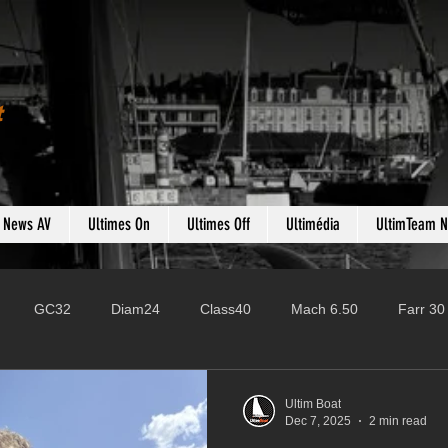
t
s News AV
Ultimes On
Ultimes Off
Ultimédia
UltimTeam 
GC32
Diam24
Class40
Mach 6.50
Farr 30
Fast 40
PAC52
Ocean Fifty
Mini 6.50
ROR
Ultim Boat
Dec 7, 2025
2 min read