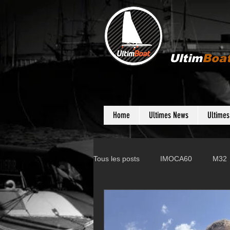
Ultim
Boa
Home
Ultimes News
Ultime
Tous les posts
IMOCA60
M32
Gunboat
D35
Farr 280