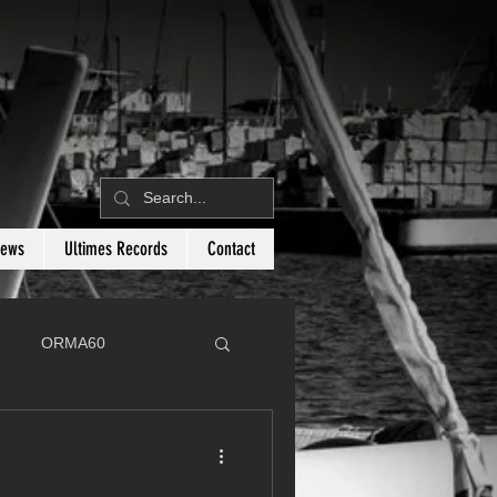
News
Ultimes Records
Contact
ORMA60
C
Botin 80