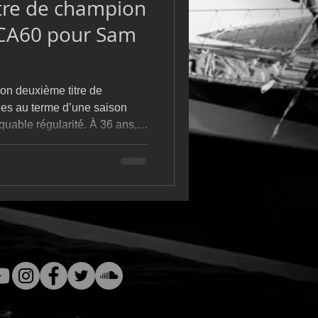
tre de champion
m
L&#39;Hydroptère
CA60 pour Sam
n deuxième titre de
s au terme d’une saison
able régularité. À 36 ans,
révoyance, originaire de
is résident de longue date
omme le fil rouge d’une année
clairement dessiné les contours