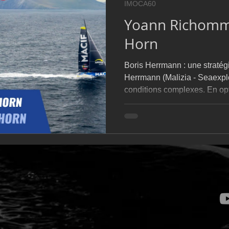
IMOCA60
D54
Botin 52
Classe 50
Figaro 3
Flying Phanto
Yoann Richomm
Horn
AC75
Open 7.50
Boris Herrmann : une stratégie prudente 
Herrmann (Malizia - Seaexpl
conditions complexes. En op