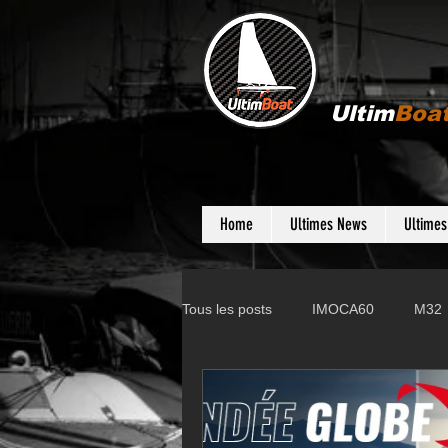
Ultim
Boa
Home
Ultimes News
Ultime
Tous les posts
IMOCA60
M32
Gunboat
D35
Farr 280