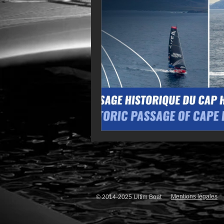
VOR60
Class Rhum
JM
F18
TF35
Business
Mentions légales
© 2014-2025 Ultim Boat