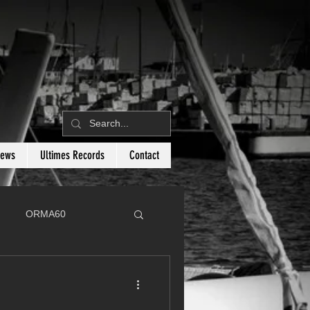
News
Ultimes Records
Contact
ORMA60
C
Botin 80