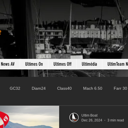
t
s News AV
Ultimes On
Ultimes Off
Ultimédia
UltimTeam 
GC32
Diam24
Class40
Mach 6.50
Farr 30
Fast 40
PAC52
Ocean Fifty
Mini 6.50
ROR
Ultim Boat
Dec 26, 2024
3 min read