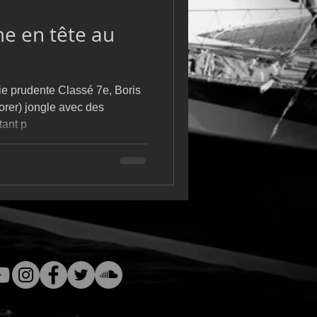
m
L&#39;Hydroptère
e en tête au
Classé 7e, Boris
orer) jongle avec des
tant p