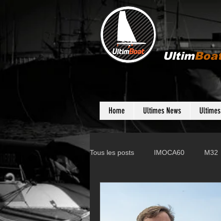
Ultim
Boa
Home
Ultimes News
Ultime
Tous les posts
IMOCA60
M32
Gunboat
D35
Farr 280