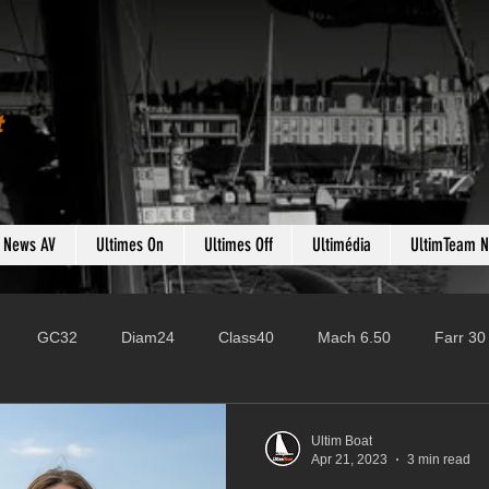
t
s News AV
Ultimes On
Ultimes Off
Ultimédia
UltimTeam 
GC32
Diam24
Class40
Mach 6.50
Farr 30
Fast 40
PAC52
Ocean Fifty
Mini 6.50
ROR
Ultim Boat
Apr 21, 2023
3 min read