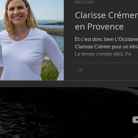
IMOCA60
D54
Botin 52
Classe 50
Figaro 3
Flying Phanto
Clarisse Crémer
en Provence
AC75
Open 7.50
Et c’est donc bien L’Occitan
Clarisse Crémer pour un très 
Le temps compte déjà. Fo