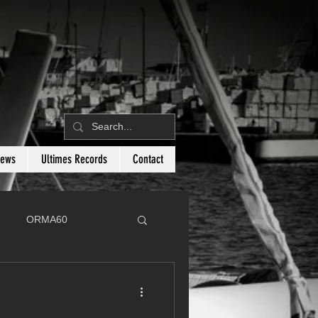
News
Ultimes Records
Contact
ORMA60
C
Botin 80