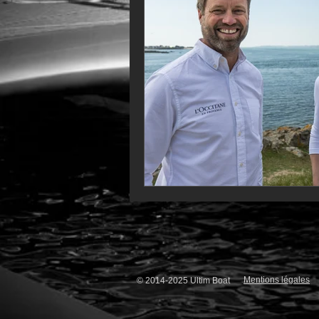
VOR60
Class Rhum
JM
F18
TF35
Business
Mentions légales
© 2014-2025 Ultim Boat