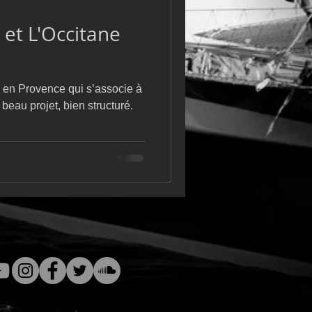
m
L&#39;Hydroptère
 et L'Occitane
e en Provence qui s’associe à
beau projet, bien structuré.