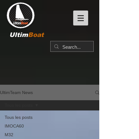
Ultim
Boat
UltimTeam News
Tous les posts
Tous les posts
IMOCA60
M32