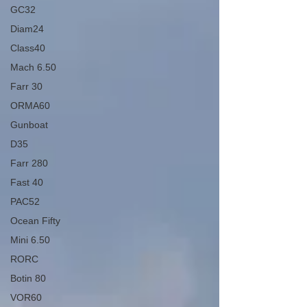
GC32
Diam24
Class40
Mach 6.50
Farr 30
ORMA60
Gunboat
D35
Farr 280
Fast 40
PAC52
Ocean Fifty
Mini 6.50
RORC
Botin 80
VOR60