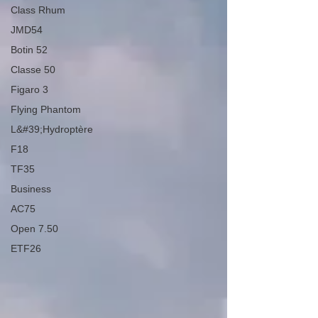
Class Rhum
JMD54
Botin 52
Classe 50
Figaro 3
Flying Phantom
L&#39;Hydroptère
F18
TF35
Business
AC75
Open 7.50
ETF26