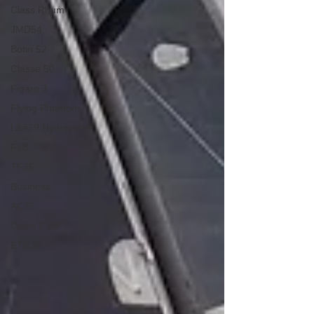
Class Rhum
JMD54
Botin 52
Classe 50
Figaro 3
Flying Phantom
L&#39;Hydroptère
F18
TF35
Business
AC75
Open 7.50
ETF26