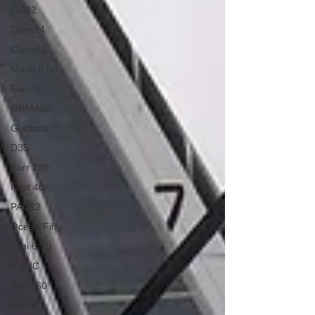
GC32
Diam24
Class40
Mach 6.50
Farr 30
ORMA60
Gunboat
D35
Farr 280
Fast 40
PAC52
Ocean Fifty
Mini 6.50
RORC
Botin 80
VOR60