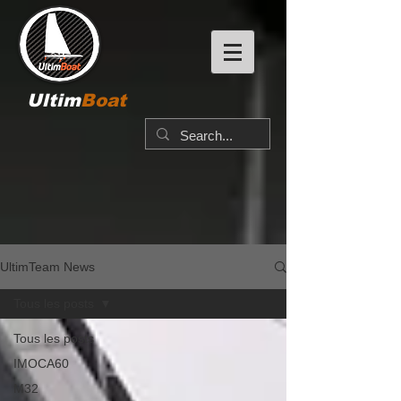
Ultim
Boat
UltimTeam News
Tous les posts
Tous les posts
IMOCA60
M32