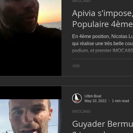
IMOCA60
Apivia s'impos
Populaire 4ème
En 4ème position, Nicolas L
qui réalise une très belle co
podium, et premier IMOCA6
Ultim Boat
May 10, 2022
1 min read
IMOCA60
Guyader Bermu