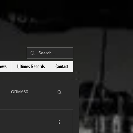
News
Ultimes Records
Contact
ORMA60
C
Botin 80