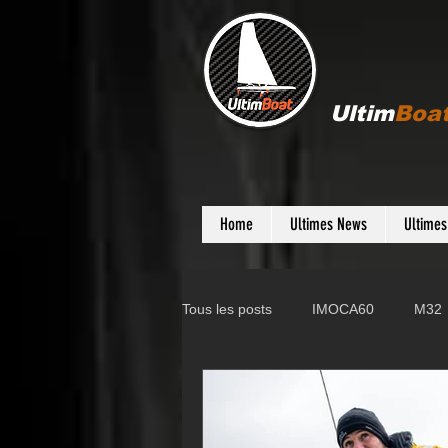
Ultim
Boa
Home
Ultimes News
Ultime
Tous les posts
IMOCA60
M32
Gunboat
D35
Farr 280