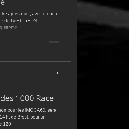
se
che après-midi, avec un peu
de de Brest. Les 24
nquilleme
des 1000 Race
ison pour les IMOCA60, sera
4 h, de Brest, pour un
de 120