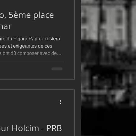
m
L&#39;Hydroptère
ro, 5ème place
har
aire du Figaro Paprec restera
ées et exigeantes de ces
s ont dû composer avec des
ariées, des écarts
ombreux rebondissements
 course a finalement été
tour
ans après sa dernière
 en 2009 et 2017, le skippe
ur Holcim - PRB