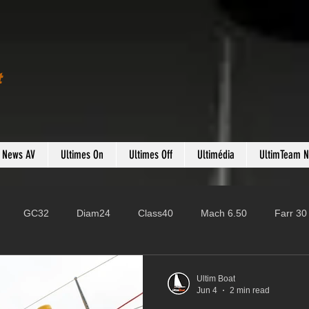
t
s News AV
Ultimes On
Ultimes Off
Ultimédia
UltimTeam 
GC32
Diam24
Class40
Mach 6.50
Farr 30
Fast 40
PAC52
Ocean Fifty
Mini 6.50
ROR
Ultim Boat
Jun 4
2 min read