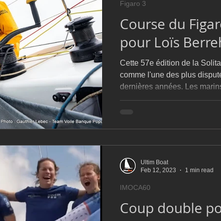
Figaro 3
D54
Botin 52
Classe 50
Figaro 3
Flying Phanto
Course du Figa
pour Loïs Berre
AC75
Open 7.50
Cette 57e édition de la Solit
comme l'une des plus disput
dernières années. Les marin
conditions météorologiques v
extrêmement serrés et de n
jusqu'aux derniers milles. La
remportée par Nicolas Lunven sur PRB, auteur d'un re
remarqué sur l'épreuve neuf 
participation. Déjà vainqueur
Ultim Boat
Feb 12, 2023
1 min read
IMOCA60
Coup double po