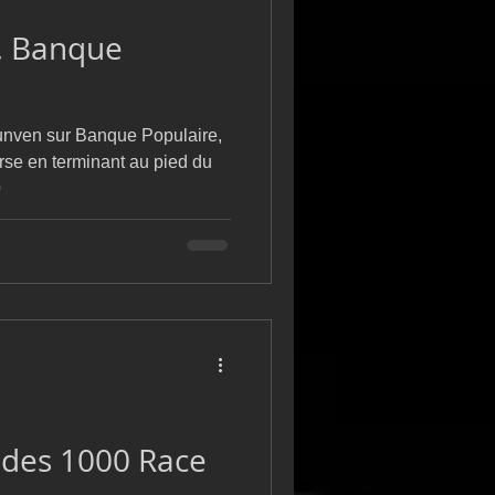
e, Banque
unven sur Banque Populaire,
urse en terminant au pied du
0
des 1000 Race