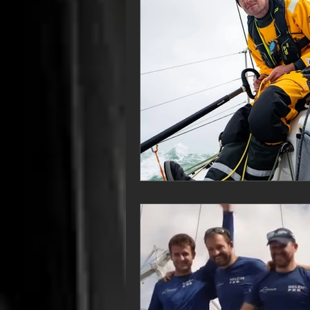
VOR60
Class Rhum
JM
F18
TF35
Business