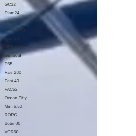
GC32
Diam24
Class40
Mach 6.50
Farr 30
ORMA60
Gunboat
D35
Farr 280
Fast 40
PAC52
Ocean Fifty
Mini 6.50
RORC
Botin 80
VOR60