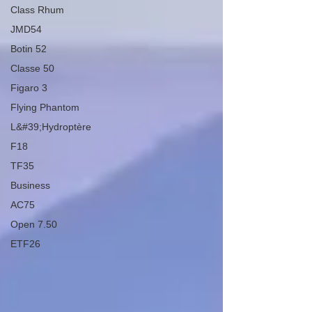
Class Rhum
JMD54
Botin 52
Classe 50
Figaro 3
Flying Phantom
L&#39;Hydroptère
F18
TF35
Business
AC75
Open 7.50
ETF26