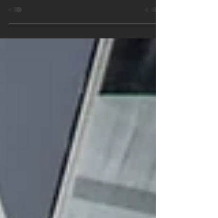
Et cette septième équipe sera un deuxième
bateau pour le Team Sails of Change de Dona
Bertarelli et Yann Guichard, avec l'entrée en liste
de