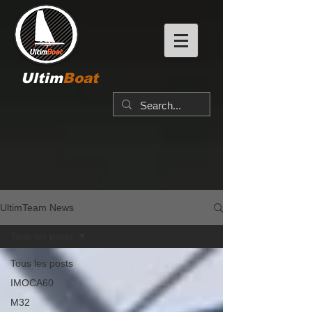
Ultim
Boat
UltimTeam News
Tous les posts
Tous les posts
IMOCA60
M32