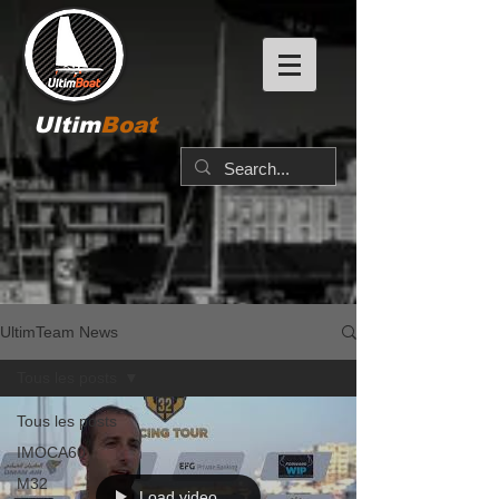
Ultim
Boat
UltimTeam News
Tous les posts
Tous les posts
IMOCA60
M32
Load video