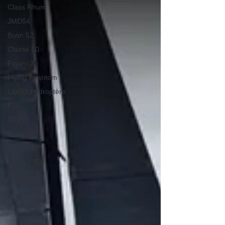
Class Rhum
JMD54
Botin 52
Classe 50
Figaro 3
Flying Phantom
L&#39;Hydroptère
F18
TF35
Business
AC75
Open 7.50
ETF26