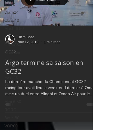
GC32
Diam24
Class40
Mach 6.50
Farr 30
Ultim Boat
Nov 12, 2019
1 min read
ORMA60
GC32
Gunboat
Argo termine sa saison en
D35
Farr 280
GC32
Fast 40
La dernière manche du Championnat GC32
PAC52
racing tour avait lieu le week-end dernier à Oman,
Ocean Fifty
avec un duel entre Alinghi et Oman Air pour le...
Mini 6.50
RORC
Botin 80
VOR60