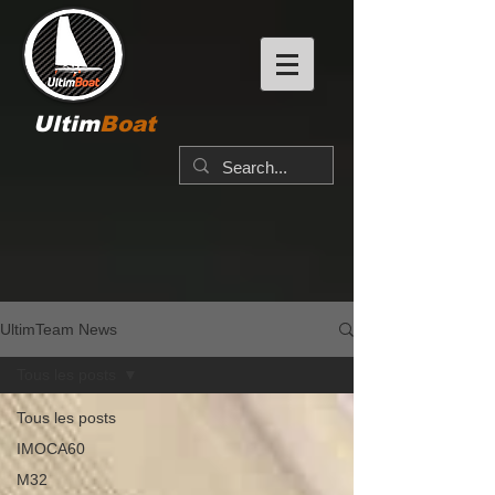
Ultim
Boat
UltimTeam News
Tous les posts
Tous les posts
IMOCA60
M32