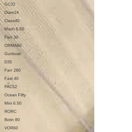
GC32
Diam24
Class40
Mach 6.50
Farr 30
ORMA60
Gunboat
D35
Farr 280
Fast 40
PAC52
Ocean Fifty
Mini 6.50
RORC
Botin 80
VOR60