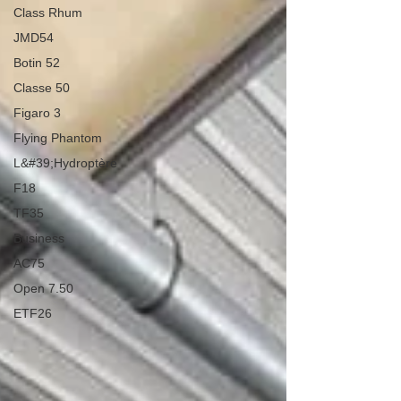
Class Rhum
JMD54
Botin 52
Classe 50
Figaro 3
Flying Phantom
L&#39;Hydroptère
F18
TF35
Business
AC75
Open 7.50
ETF26