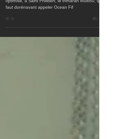
Deux mois et demi de refit, un bateau fiabilisé et
optimisé, à Saint Philibert, le trimaran Multi50, qu'il
faut dorénavant appeler Ocean Fif