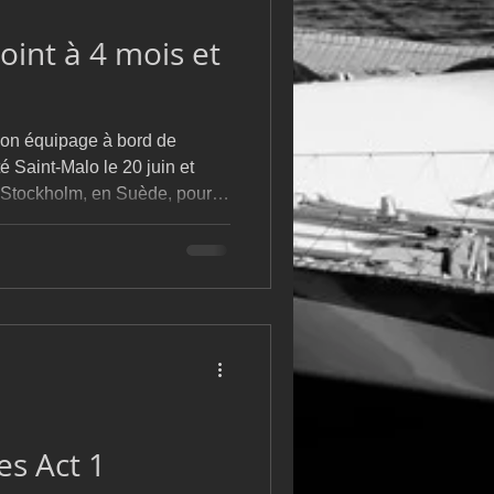
m
L&#39;Hydroptère
point à 4 mois et
son équipage à bord de
é Saint-Malo le 20 juin et
e Stockholm, en Suède, pour la
le départ sera donné le 28
blement composé en grande
pourra tenter de battre le
 sont inscrits. Le départ sera
llet
es Act 1