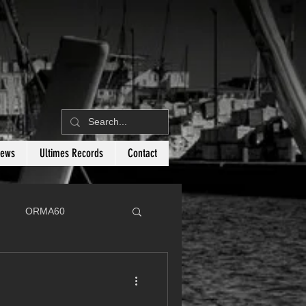
News
Ultimes Records
Contact
ORMA60
C
Botin 80