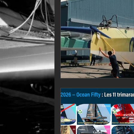
VOR60
Class Rhum
JM
F18
TF35
Business