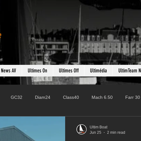
t
s News AV
Ultimes On
Ultimes Off
Ultimédia
UltimTeam 
GC32
Diam24
Class40
Mach 6.50
Farr 30
Fast 40
PAC52
Ocean Fifty
Mini 6.50
ROR
Ultim Boat
Jun 25
2 min read