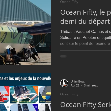
Ocean Fifty
D54
Botin 52
Classe 50
Figaro 3
Flying Phanto
Ocean Fifty, le 
demi du départ
AC75
Open 7.50
Thibault Vauchel-Camus et 
Solidaire en Peloton ont quitt
sont sur le point de rejoindr
fameuse Gotland Race, dont 
juin. Avec un équipage visi
partie de locaux, le trimaran 
record de l'épreuve. Viendra ensuite la Drheam Cup, sur
laquelle les onze Ocean Fifty
donné de Cherbourg le 11 jui
Ultim Boat
Apr 21
3 min read
Ocean Fifty
Ocean Fifty Seri