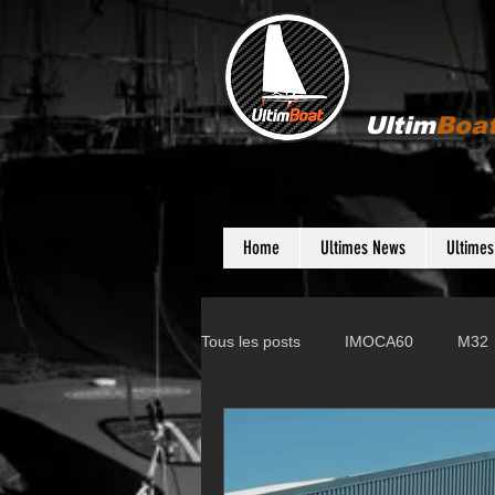
Ultim
Boa
Home
Ultimes News
Ultime
Tous les posts
IMOCA60
M32
Gunboat
D35
Farr 280