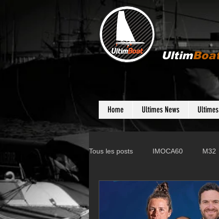
Ultim
Boa
Home
Ultimes News
Ultime
Tous les posts
IMOCA60
M32
Gunboat
D35
Farr 280