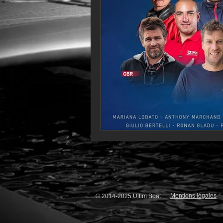
VOR60
Class Rhum
JM
F18
TF35
Business
Mentions légales
© 2014-2025 Ultim Boat