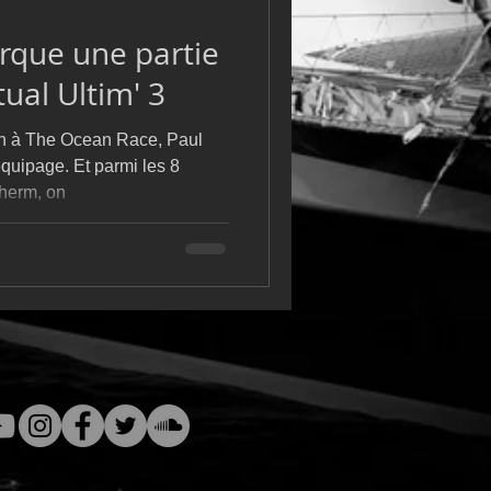
m
L&#39;Hydroptère
que une partie
tual Ultim' 3
on à The Ocean Race, Paul
équipage. Et parmi les 8
herm, on