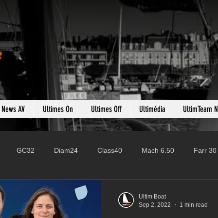
t
s News AV
Ultimes On
Ultimes Off
Ultimédia
UltimTeam 
GC32
Diam24
Class40
Mach 6.50
Farr 30
Fast 40
PAC52
Ocean Fifty
Mini 6.50
ROR
Ultim Boat
Sep 2, 2022
1 min read