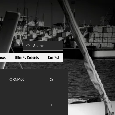
News
Ultimes Records
Contact
ORMA60
C
Botin 80