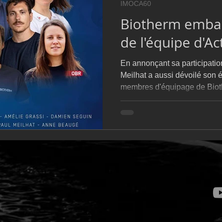
IMOCA60
D54
Botin 52
Classe 50
Figaro 3
Flying Phanto
Biotherm embar
de l'équipe d'Ac
AC75
Open 7.50
En annonçant sa participati
Meilhat a aussi dévoilé son 
membres d'équipage de Biot