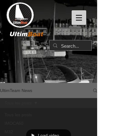
Ultim
Boat
UltimTeam News
Tous les posts
Tous les posts
IMOCA60
M32
Load video