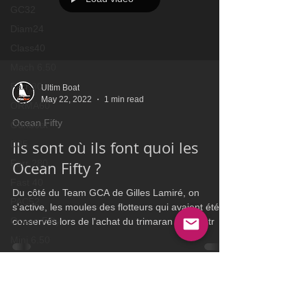
GC32
Diam24
Class40
Mach 6.50
Farr 30
Ultim Boat
May 22, 2022
1 min read
ORMA60
Ocean Fifty
Gunboat
Ils sont où ils font quoi les
D35
Farr 280
Ocean Fifty ?
Fast 40
Du côté du Team GCA de Gilles Lamiré, on
PAC52
s'active, les moules des flotteurs qui avaient été
Ocean Fifty
conservés lors de l'achat du trimaran ont été tr
Mini 6.50
RORC
Botin 80
VOR60