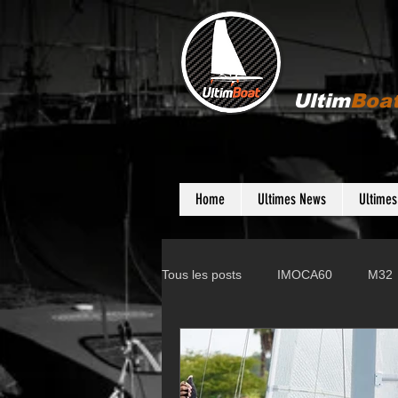
Ultim
Boa
Home
Ultimes News
Ultime
Tous les posts
IMOCA60
M32
Gunboat
D35
Farr 280