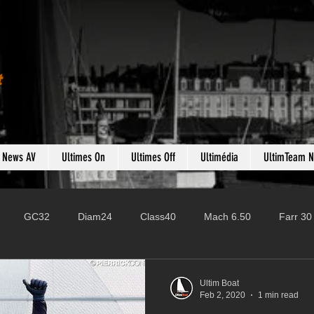
t
s News AV
Ultimes On
Ultimes Off
Ultimédia
UltimTeam 
GC32
Diam24
Class40
Mach 6.50
Farr 30
Fast 40
PAC52
Ocean Fifty
Mini 6.50
ROR
Ultim Boat
Feb 2, 2020
1 min read