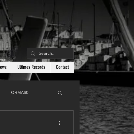
News
Ultimes Records
Contact
ORMA60
C
Botin 80