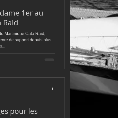
m
L&#39;Hydroptère
dame 1er au
a Raid
du Martinique Cata Raid,
genre de support depuis plus
...
es pour les