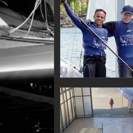
VOR60
Class Rhum
JM
F18
TF35
Business