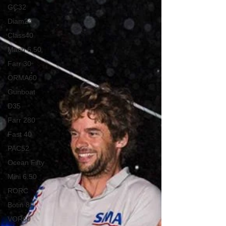
GC32
Diam24
Class40
Mach 6.50
Farr 30
ORMA60
Gunboat
D35
Farr 280
Fast 40
PAC52
Ocean Fifty
Mini 6.50
RORC
Botin 80
VOR60