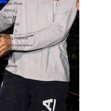
Class Rhum
JMD54
Botin 52
Classe 50
Figaro 3
Flying Phantom
L&#39;Hydroptère
F18
TF35
Business
AC75
Open 7.50
ETF26