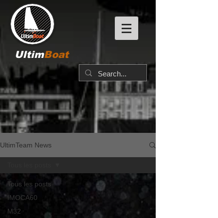
Ultim
Boat
UltimTeam News
Tous les posts
Tous les posts
IMOCA60
M32