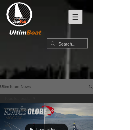
Ultim
Boat
UltimTeam News
Tous les posts
Tous les posts
IMOCA60
M32
Load video