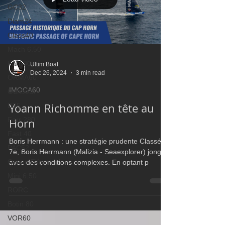
GC32
Diam24
Class40
Mach 6.50
Farr 30
Ultim Boat
Dec 26, 2024
3 min read
ORMA60
IMOCA60
Gunboat
Yoann Richomme en tête au
D35
Farr 280
Horn
Fast 40
Boris Herrmann : une stratégie prudente Classé
PAC52
7e, Boris Herrmann (Malizia - Seaexplorer) jongle
Ocean Fifty
avec des conditions complexes. En optant p
Mini 6.50
RORC
Botin 80
VOR60