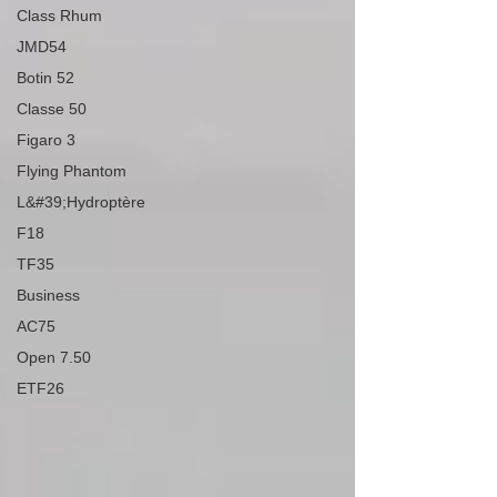
Class Rhum
JMD54
Botin 52
Classe 50
Figaro 3
Flying Phantom
L&#39;Hydroptère
F18
TF35
Business
AC75
Open 7.50
ETF26