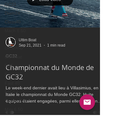
GC32
Diam24
Class40
Mach 6.50
Farr 30
Ultim Boat
Sep 21, 2021
1 min read
ORMA60
GC32
Gunboat
Championnat du Monde de
D35
Farr 280
GC32
Fast 40
Le week-end dernier avait lieu à Villasimius, en
PAC52
Italie le championnat du Monde GC32. Huite
Ocean Fifty
équipes étaient engagées, parmi elles, Jasson...
Mini 6.50
RORC
Botin 80
VOR60