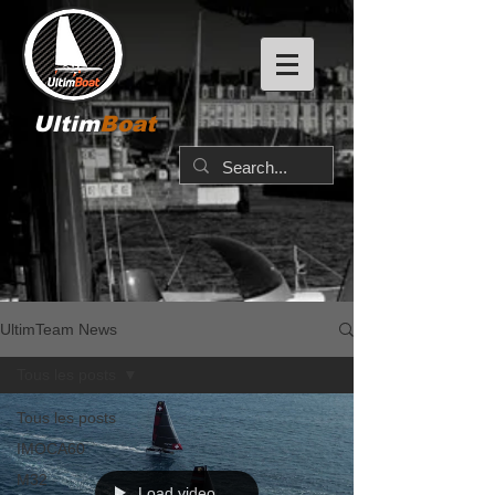
Ultim
Boat
UltimTeam News
Tous les posts
Tous les posts
IMOCA60
M32
Load video