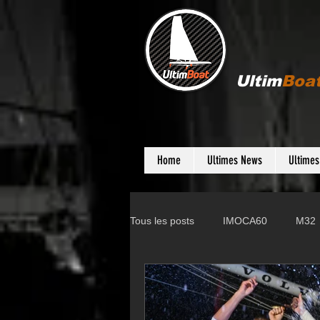
Ultim
Boa
Home
Ultimes News
Ultime
Tous les posts
IMOCA60
M32
Gunboat
D35
Farr 280