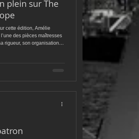
n plein sur The
m
L&#39;Hydroptère
rope
r cette édition, Amélie
l’une des pièces maîtresses
sa rigueur, son organisation et
u mettre en œuvre une méthode
maintenir une constance
rse. Son rôle
 lors de la cinquième étape,
 elle qui a identifié l’option
 route
patron