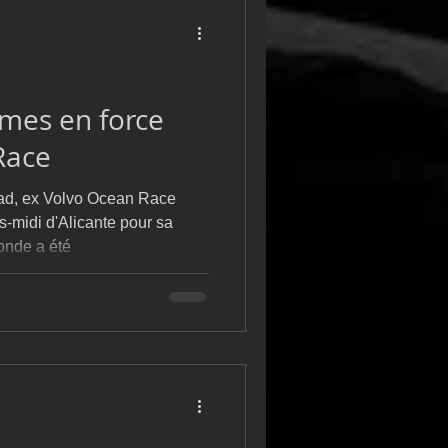
imes en force
Race
ad, ex Volvo Ocean Race
-midi d'Alicante pour sa
onde a été