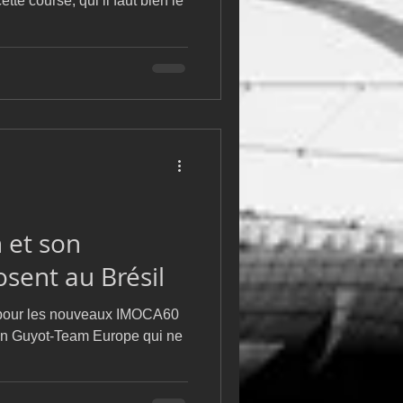
tte course, qui il faut bien le
 et son
sent au Brésil
s pour les nouveaux IMOCA60
cien Guyot-Team Europe qui ne