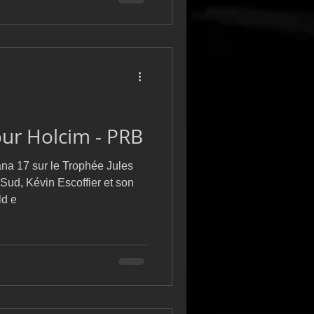
ur Holcim - PRB
na 17 sur le Trophée Jules
Sud, Kévin Escoffier et son
ld e