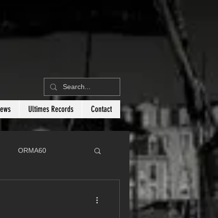
News
Ultimes Records
Contact
ORMA60
C
Botin 80