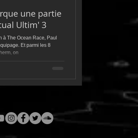
que une partie
tual Ultim' 3
on à The Ocean Race, Paul
équipage. Et parmi les 8
herm, on