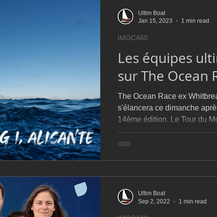
Ultim Boat
Jan 15, 2023
1 min read
IMOCA60
Les équipes ult
sur The Ocean 
The Ocean Race ex Whitbre
s'élancera ce dimanche après
14ème édition. Le Tour du M
Ultim Boat
Sep 2, 2022
1 min read