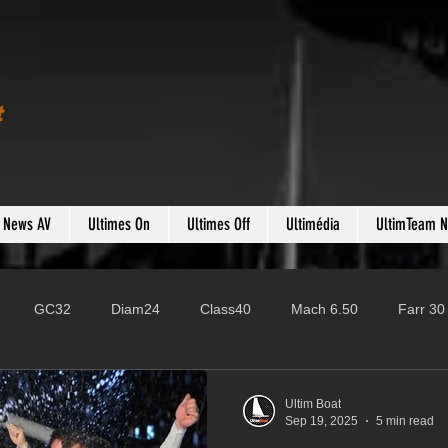
t
s News AV
Ultimes On
Ultimes Off
Ultimédia
UltimTeam 
GC32
Diam24
Class40
Mach 6.50
Farr 30
Fast 40
PAC52
Ocean Fifty
Mini 6.50
ROR
Ultim Boat
Sep 19, 2025
5 min read