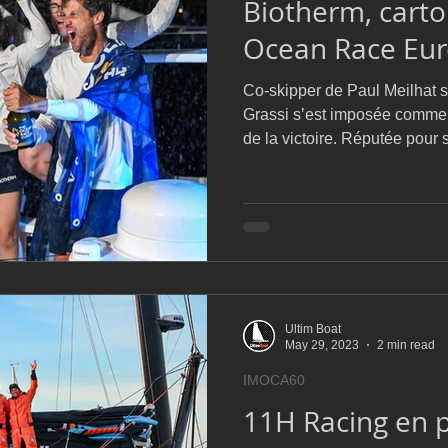
Biotherm, carto
D54
Botin 52
Classe 50
Figaro 3
Flying Phanto
Ocean Race Eu
Co-skipper de Paul Meilhat su
AC75
Open 7.50
Grassi s’est imposée comme 
de la victoire. Réputée pour 
son sens du détail, elle a s
qui a permis à Biotherm de 
remarquable tout au long de la cou
stratégique a été déterminant
entre Gênes et Boka Bay. C’est
gagnante, en choisissant une
Ultim Boat
May 29, 2023
2 min read
IMOCA60
11H Racing en 