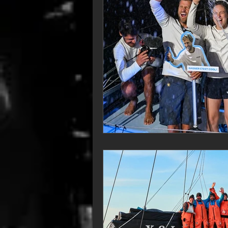
VOR60
Class Rhum
JM
F18
TF35
Business