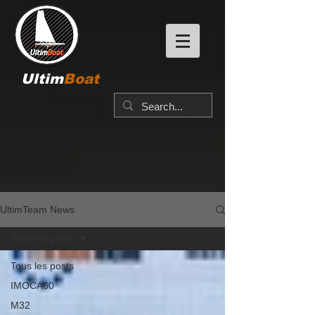
Ultim
Boat
UltimTeam News
Tous les posts
Tous les posts
IMOCA60
M32