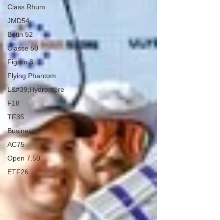
Class Rhum
JMD54
Botin 52
Classe 50
Figaro 3
Flying Phantom
L&#39;Hydroptère
F18
TF35
Business
AC75
Open 7.50
ETF26