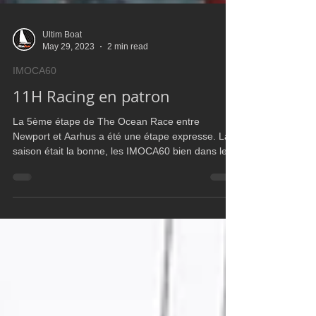
Ultim Boat
May 29, 2023
2 min read
IMOCA60
11H Racing en patron
La 5ème étape de The Ocean Race entre
Newport et Aarhus a été une étape expresse. La
saison était la bonne, les IMOCA60 bien dans les
mains