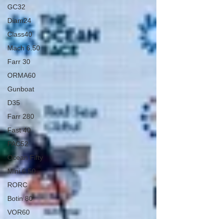
GC32
Diam24
Class40
Mach 6.50
Farr 30
ORMA60
Gunboat
D35
Farr 280
Fast 40
PAC52
Ocean Fifty
Mini 6.50
RORC
Botin 80
VOR60