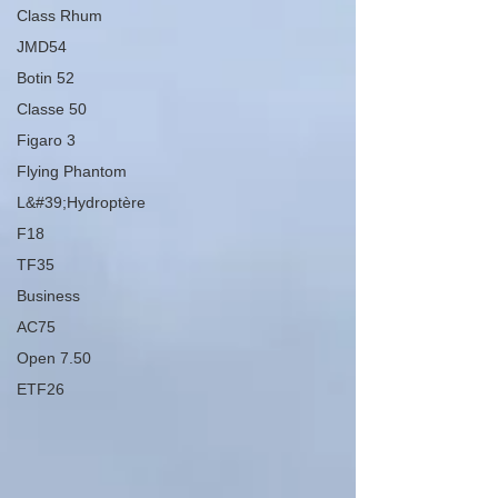
Cap-Vert, et un duo qui, jour après jour, remontait
Class Rhum
ses concurrents avec une belle science du
JMD54
placement. Pendan
Botin 52
Classe 50
Figaro 3
Flying Phantom
L&#39;Hydroptère
F18
TF35
Business
AC75
Open 7.50
ETF26