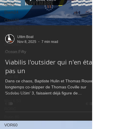
GC32
Diam24
Class40
Mach 6.50
Farr 30
Ultim Boat
Nov 8, 2025
7 min read
ORMA60
Ocean Fifty
Gunboat
Viabilis l'outsider qui n'en était
D35
Farr 280
pas un
Fast 40
Dans ce chaos, Baptiste Hulin et Thomas Rouxel,
PAC52
longtemps co-skipper de Thomas Coville sur
Ocean Fifty
Sodebo Ultim' 3, faisaient déjà figure de
miraculés. Contraints à un pit-stop à l’Aber-
Mini 6.50
Wrac’h, ils repartaient derniers. Mais le duo
RORC
refusait la résignation. En mode chasse, Viabilis
Botin 80
Océans enchaînait les options justes : bon
passage des Canaries, trajectoire inspirée vers le
VOR60