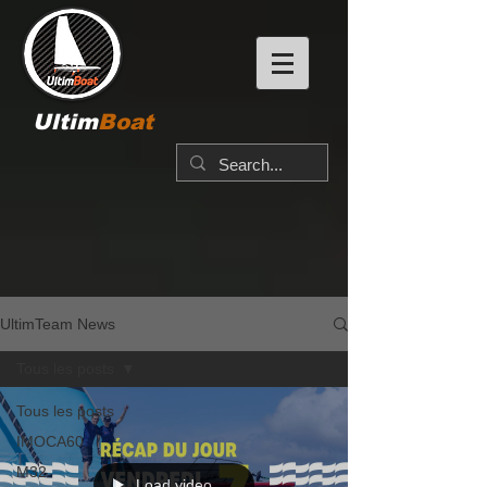
Ultim
Boat
UltimTeam News
Tous les posts
Tous les posts
IMOCA60
M32
Load video