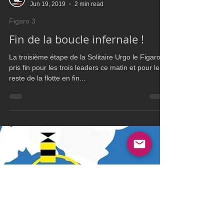
Ultim Boat
Jun 19, 2019
2 min read
Figaro 3
Fin de la boucle infernale !
La troisième étape de la Solitaire Urgo le Figaro à
pris fin pour les trois leaders ce matin et pour le
reste de la flotte en fin...