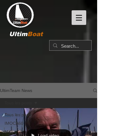
Ultim
Boat
UltimTeam News
Tous les posts
Tous les posts
IMOCA60
M32
Load video