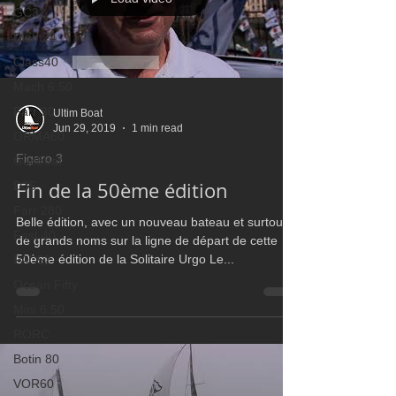
GC32
Diam24
Class40
Mach 6.50
Farr 30
Ultim Boat
Jun 29, 2019
1 min read
ORMA60
Figaro 3
Gunboat
Fin de la 50ème édition
D35
Farr 280
Belle édition, avec un nouveau bateau et surtout
Fast 40
de grands noms sur la ligne de départ de cette
50ème édition de la Solitaire Urgo Le...
PAC52
Ocean Fifty
Mini 6.50
RORC
Botin 80
VOR60