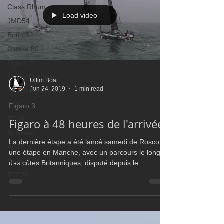
Class Rhum
Load video
JMD54
Botin 52
Classe 50
Figaro 3
Flying Phantom
Ultim Boat
Jun 24, 2019
1 min read
L&#39;Hydroptère
F18
Figaro 3
TF35
Figaro à 48 heures de l'arrivée
Business
La dernière étape a été lancé samedi de Roscoff,
AC75
une étape en Manche, avec un parcours le long
Open 7.50
des côtes Britanniques, disputé depuis le...
ETF26