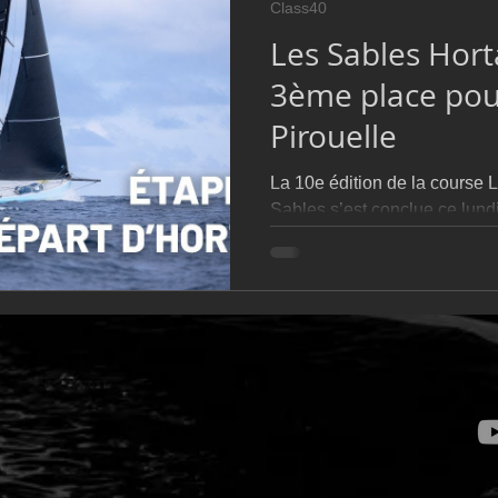
Class40
D54
Botin 52
Classe 50
Figaro 3
Flying Phanto
Les Sables Hort
3ème place pou
AC75
Open 7.50
Pirouelle
La 10e édition de la course 
Sables s’est conclue ce lundi
d’Olonne, après deux étapes 
l’archipel des Açores. Ce fo
manche en double, suivie d’un
fois de plus confirmé la dens
la complexité stratégique de
qui se sont distingués, Guill
Sogestran, équipier sur Sod