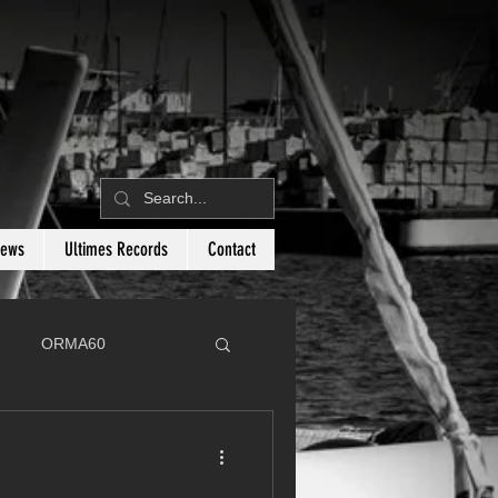
News
Ultimes Records
Contact
ORMA60
C
Botin 80