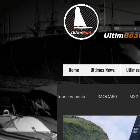
Ultim
Boa
Home
Ultimes News
Ultime
Tous les posts
IMOCA60
M32
Gunboat
D35
Farr 280