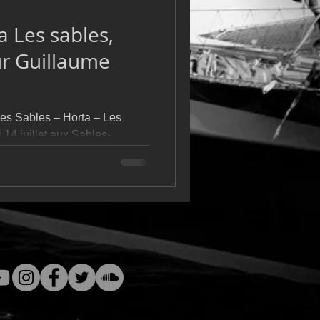
m
L&#39;Hydroptère
a Les sables,
r Guillaume
Les Sables – Horta – Les
 14 juillet aux Sables-
disputées entre la Vendée et
rmat mixte – une première
 retour en solitaire – a une
ité du plateau en Class40 et
 l’épreuve. Parmi les marins
aume Pirouelle sur Seafrigo
ebo Ult