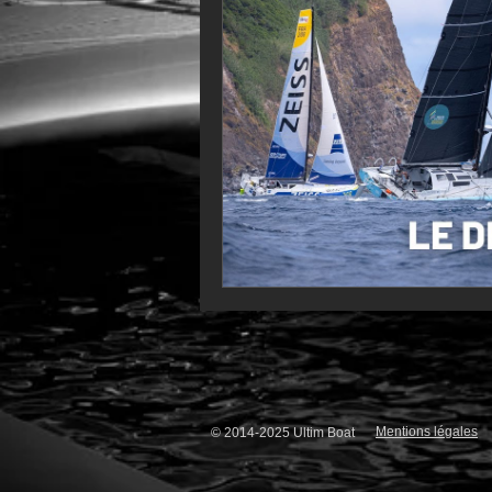
VOR60
Class Rhum
JM
F18
TF35
Business
Mentions légales
© 2014-2025 Ultim Boat