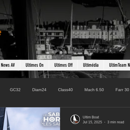
t
s News AV
Ultimes On
Ultimes Off
Ultimédia
UltimTeam 
GC32
Diam24
Class40
Mach 6.50
Farr 30
Fast 40
PAC52
Ocean Fifty
Mini 6.50
ROR
Ultim Boat
Jul 15, 2025
3 min read