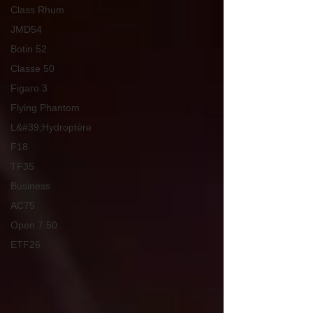
Class Rhum
JMD54
Botin 52
Classe 50
Figaro 3
Flying Phantom
L&#39;Hydroptère
F18
TF35
Business
AC75
Open 7.50
ETF26