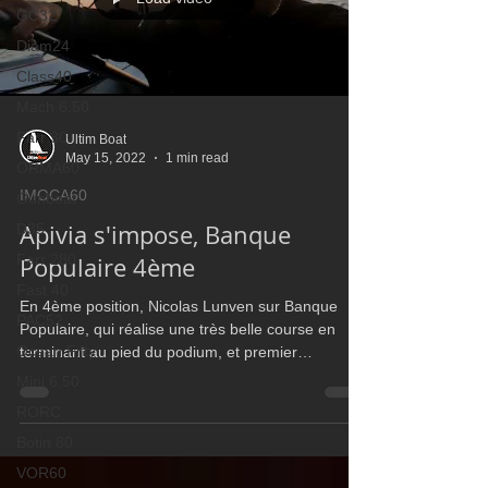
GC32
Diam24
Class40
Mach 6.50
Farr 30
Ultim Boat
May 15, 2022
1 min read
ORMA60
IMOCA60
Gunboat
Apivia s'impose, Banque
D35
Farr 280
Populaire 4ème
Fast 40
En 4ème position, Nicolas Lunven sur Banque
PAC52
Populaire, qui réalise une très belle course en
Ocean Fifty
terminant au pied du podium, et premier
IMOCA60
Mini 6.50
RORC
Botin 80
VOR60