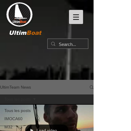
Ultim
Boat
UltimTeam News
Tous les posts
Tous les posts
IMOCA60
M32
Load video