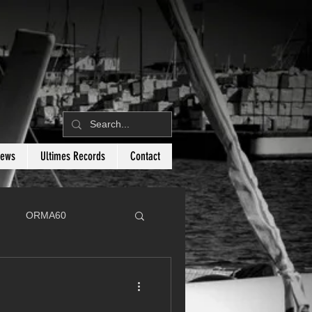
News
Ultimes Records
Contact
ORMA60
C
Botin 80