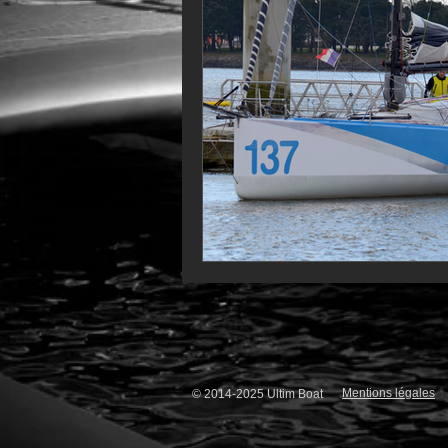
VOR60
Class Rhum
JM
F18
TF35
Business
Mentions légales
© 2014-2025 Ultim Boat