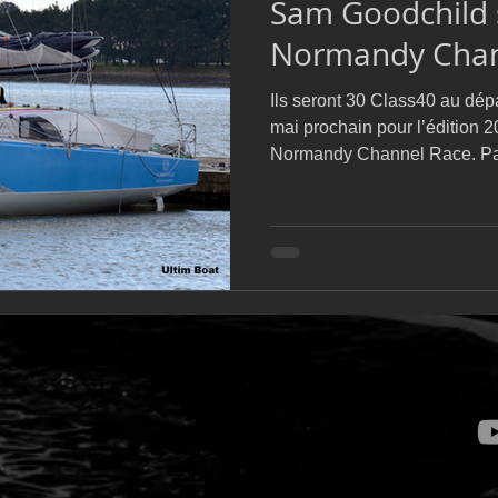
Sam Goodchild 
D54
Botin 52
Classe 50
Figaro 3
Flying Phanto
Normandy Cha
Ils seront 30 Class40 au dép
AC75
Open 7.50
mai prochain pour l’édition 2
Normandy Channel Race. Par