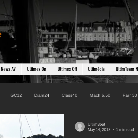
t
s News AV
Ultimes On
Ultimes Off
Ultimédia
UltimTeam 
GC32
Diam24
Class40
Mach 6.50
Farr 30
Fast 40
PAC52
Ocean Fifty
Mini 6.50
ROR
UltiimBoat
May 14, 2018
1 min read