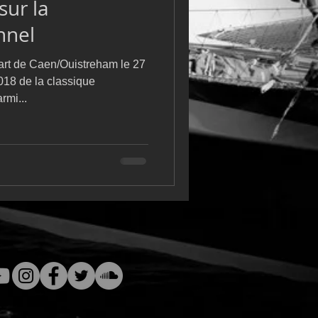
sur la
m
L&#39;Hydroptère
nnel
art de Caen/Ouistreham le 27
018 de la classique
mi...