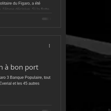
litaire du Figaro, a été
l'étape décisive. Si la flotte
h à bon port
aro 3 Banque Populaire, tout
erial et les 45 autres