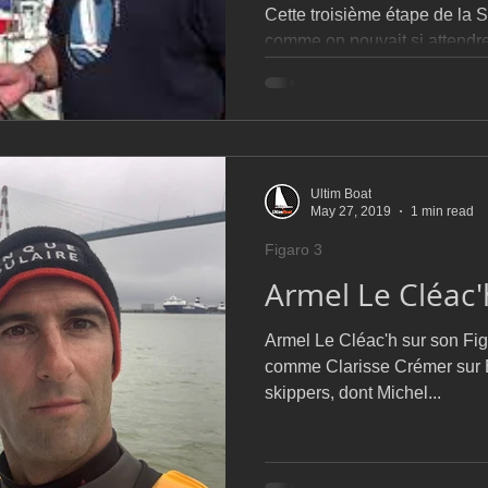
Cette troisième étape de la So
comme on pouvait si attendre, 
est restée groupée...
Ultim Boat
May 27, 2019
1 min read
Figaro 3
Armel Le Cléac'
Armel Le Cléac'h sur son Fig
comme Clarisse Crémer sur Ev
skippers, dont Michel...