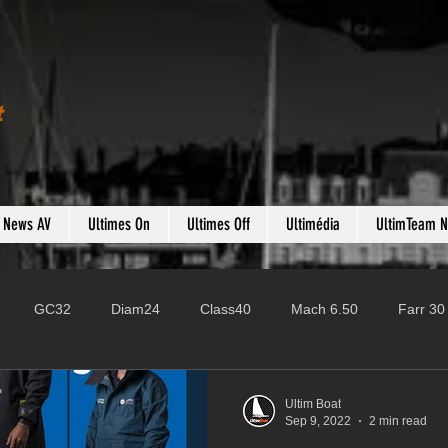
t
s News AV
Ultimes On
Ultimes Off
Ultimédia
UltimTeam 
GC32
Diam24
Class40
Mach 6.50
Farr 30
Fast 40
PAC52
Ocean Fifty
Mini 6.50
ROR
Ultim Boat
Sep 9, 2022
2 min read