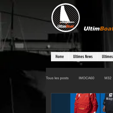
Ultim
Boa
Home
Ultimes News
Ultime
Tous les posts
IMOCA60
M32
Gunboat
D35
Farr 280