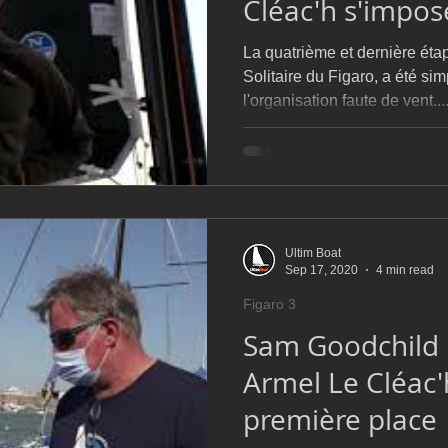
Cléac'h s'impos
La quatrième et dernière étap
Solitaire du Figaro, a été s
l'organisation faute de vent...
Ultim Boat
Sep 17, 2020
4 min read
Figaro 3
Sam Goodchild 
Armel Le Cléac'
première place