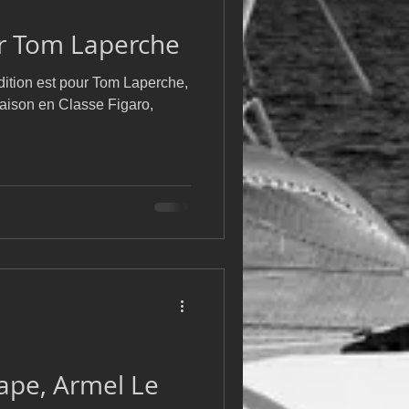
m
L&#39;Hydroptère
ur Tom Laperche
dition est pour Tom Laperche,
saison en Classe Figaro,
ape, Armel Le