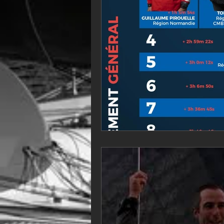
VOR60
Class Rhum
JM
F18
TF35
Business