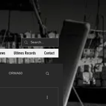
News
Ultimes Records
Contact
ORMA60
C
Botin 80