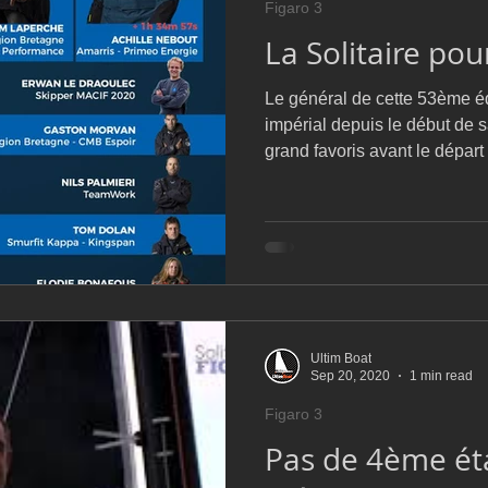
Figaro 3
D54
Botin 52
Classe 50
Figaro 3
Flying Phanto
La Solitaire po
Le général de cette 53ème é
AC75
Open 7.50
impérial depuis le début de 
grand favoris avant le départ
Ultim Boat
Sep 20, 2020
1 min read
Figaro 3
Pas de 4ème ét