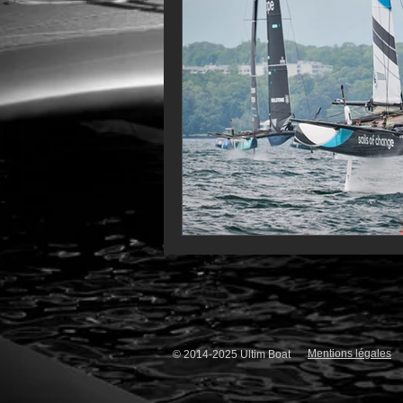
VOR60
Class Rhum
JM
F18
TF35
Business
Mentions légales
© 2014-2025 Ultim Boat