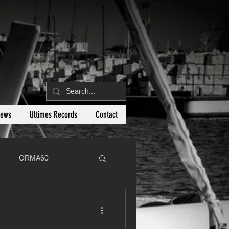
News
Ultimes Records
Contact
ORMA60
C
Botin 80