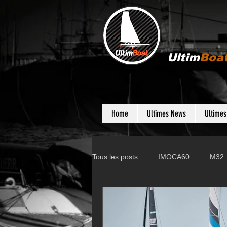
Ultim
Boa
Home
Ultimes News
Ultime
Tous les posts
IMOCA60
M32
Gunboat
D35
Farr 280