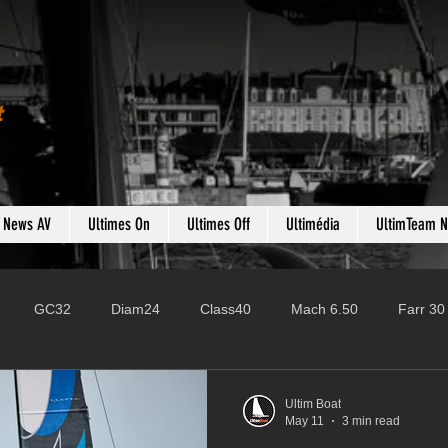
t
s News AV
Ultimes On
Ultimes Off
Ultimédia
UltimTeam 
GC32
Diam24
Class40
Mach 6.50
Farr 30
Fast 40
PAC52
Ocean Fifty
Mini 6.50
ROR
Ultim Boat
May 11
3 min read