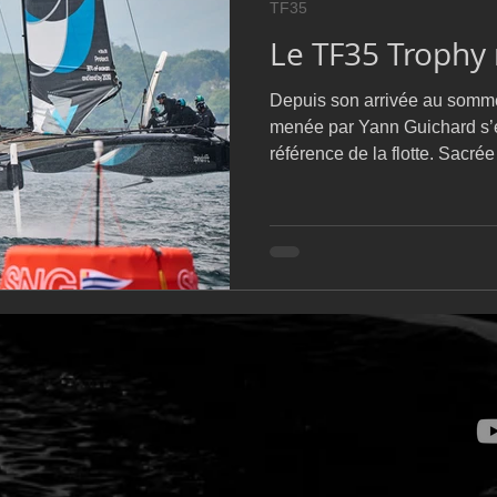
TF35
D54
Botin 52
Classe 50
Figaro 3
Flying Phanto
Le TF35 Trophy
Depuis son arrivée au somme
AC75
Open 7.50
menée par Yann Guichard s’
référence de la flotte. Sacr
2025, elle aborde cette nou
l’ambition assumée de réalise
l’histoire récente du champio
son ADN basé sur la régularit
courts, elle a néanmoins pro
ciblé