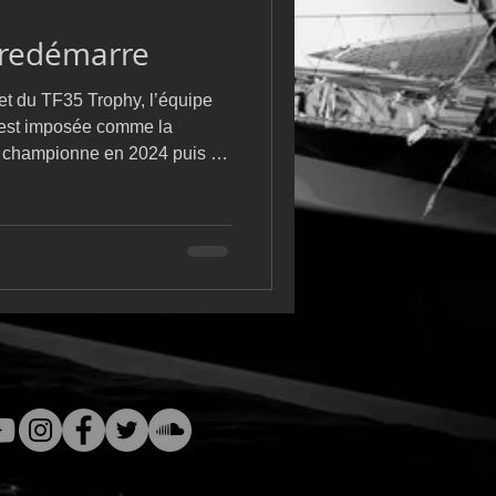
m
L&#39;Hydroptère
 redémarre
t du TF35 Trophy, l’équipe
est imposée comme la
ée championne en 2024 puis en
velle campagne avec
r un triplé inédit dans
nnat. Si la structure conserve
é et la maîtrise des formats
cédé à plusieurs ajustements
s durant l’intersaison. Deux changements