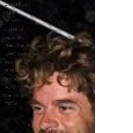
Class Rhum
JMD54
Botin 52
Classe 50
Figaro 3
Flying Phantom
L&#39;Hydroptère
F18
TF35
Business
AC75
Open 7.50
ETF26