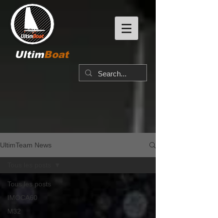
Ultim
Boat
UltimTeam News
Tous les posts
Tous les posts
IMOCA60
M32