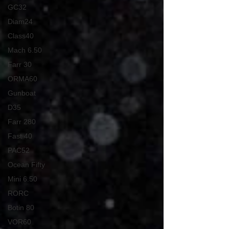
GC32
Diam24
Class40
Mach 6.50
Farr 30
ORMA60
Gunboat
D35
Farr 280
Fast 40
PAC52
Ocean Fifty
Mini 6.50
RORC
Botin 80
VOR60