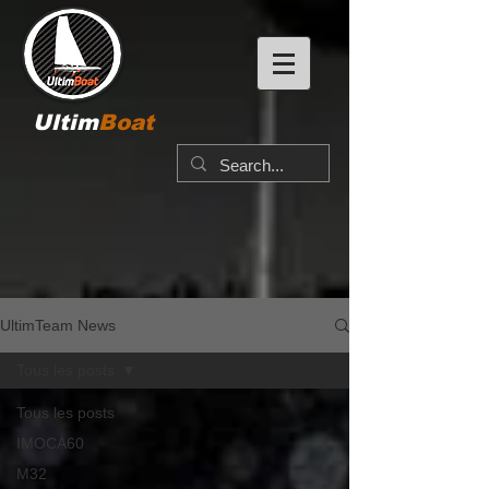
Ultim
Boat
UltimTeam News
Tous les posts
Tous les posts
IMOCA60
M32