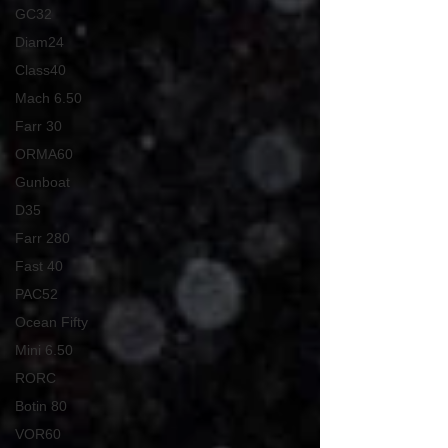
GC32
Diam24
Class40
Mach 6.50
Farr 30
ORMA60
Gunboat
D35
Farr 280
Fast 40
PAC52
Ocean Fifty
Mini 6.50
RORC
Botin 80
VOR60