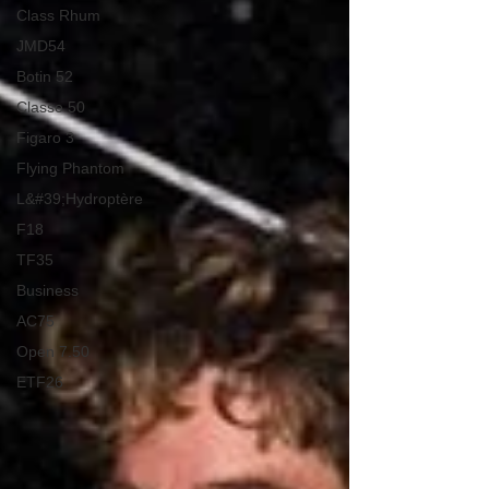
Class Rhum
JMD54
Botin 52
Classe 50
Figaro 3
Flying Phantom
L&#39;Hydroptère
F18
TF35
Business
AC75
Open 7.50
ETF26