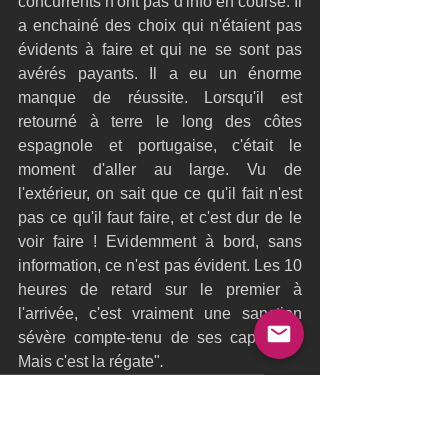
concurrents n'ont pas d'info en course. Il 
a enchainé des choix qui n'étaient pas 
évidents à faire et qui ne se sont pas 
avérés payants. Il a eu un énorme 
manque de réussite. Lorsqu'il est 
retourné à terre le long des côtes 
espagnole et portugaise, c'était le 
moment d'aller au large. Vu de 
l'extérieur, on sait que ce qu'il fait n'est 
pas ce qu'il faut faire, et c'est dur de le 
voir faire ! Evidemment à bord, sans 
information, ce n'est pas évident. Les 10 
heures de retard sur le premier à 
l'arrivée, c'est vraiment une sanction 
sévère compte-tenu de ses capacités. 
Mais c'est la régate"
.
Ultime Team
Ultim Team
Jacques Delcroix
Mini Transat La Boulangère
Team Actual
Actual Mini