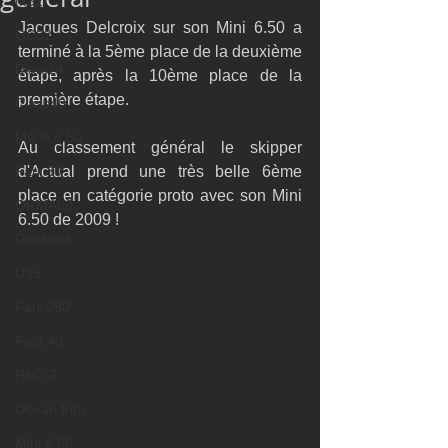
M32
Jacques Delcroix sur son Mini 6.50 a 
GC32
terminé à la 5ème place de la deuxième 
Diam24
étape, après la 10ème place de la 
première étape.
Class40
Mach 6.50
Au classement général le skipper 
Farr 30
d'Actual prend une très belle 6ème 
place en catégorie proto avec son Mini 
ORMA60
6.50 de 2009 !
Gunboat
D35
Farr 280
Fast 40
PAC52
Ocean Fifty
Mini 6.50