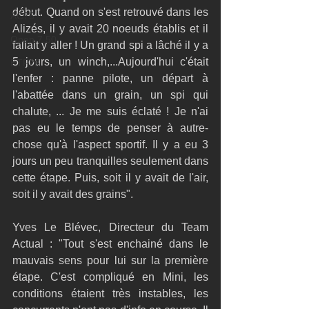
début. Quand on s'est retrouvé dans les 
AC75
Alizés, il y avait 20 noeuds établis et il 
Open 7.50
fallait y aller ! Un grand spi a lâché il y a 
5 jours, un winch,...Aujourd'hui c'était 
ETF26
l'enfer : panne pilote, un départ à 
l'abattée dans un grain, un spi qui 
chalute, ... Je me suis éclaté ! Je n'ai 
pas eu le temps de penser à autre-
chose qu'à l'aspect sportif. Il y a eu 3 
jours un peu tranquilles seulement dans 
cette étape. Puis, soit il y avait de l'air, 
soit il y avait des grains".
Yves Le Blévec, Directeur du Team 
Actual : "Tout s'est enchainé dans le 
mauvais sens pour lui sur la première 
étape. C'est compliqué en Mini, les 
conditions étaient très instables, les 