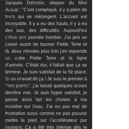
Jacques Delcroix, skipper du Mini 
RORC
Actual : "C'est compliqué, il y a plein de 
trucs qui se mélangent. L'accueil est 
Botin 80
incroyable. Il y a eu des hauts, il y a eu 
VOR60
des bas, des difficultés. Aujourd'hui 
c'était une journée horrible. J'ai pris un 
Class Rhum
casier avant de tourner Petite Terre et 
JMD54
là, deux minutes plus loin j'en reprends 
Botin 52
un entre Petite Terre et la ligne 
d'arrivée. C'était dur, il fallait que ça se 
Classe 50
termine. Je suis satisfait de la 5è place. 
Figaro 3
Si on m'avait dit ça ! Je suis le premier à 
"nez pointu", j'ai laissé quelques scows 
Flying Phantom
derrière moi. Je suis hyper satisfait, je 
L&#39;Hydroptère
pense avoir fait les choses à ma 
manière sur l'eau. J'ai eu pas mal de 
F18
frustration aussi comme ne pas pouvoir 
TF35
mettre le pied sur l'accélérateur par 
Business
moment. Ça a été très intense dès le 