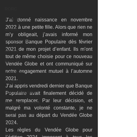
RORC
Botin 80
J’ai donné naissance en novembre 
2022 à une petite fille. Alors que rien ne 
VOR60
m’y obligeait, j’avais informé mon 
Class Rhum
sponsor Banque Populaire dès février 
2021 de mon projet d’enfant. Ils m’ont 
JMD54
tout de même choisie pour ce nouveau 
Botin 52
Vendée Globe et ont communiqué sur 
notre engagement mutuel à l’automne 
Classe 50
2021.
Figaro 3
J’ai appris vendredi dernier que Banque 
Flying Phantom
Populaire avait finalement décidé de 
me remplacer. Par leur décision, et 
L&#39;Hydroptère
malgré ma volonté constante, je ne 
F18
serai pas au départ du Vendée Globe 
2024.
TF35
Les règles du Vendée Globe pour 
Business