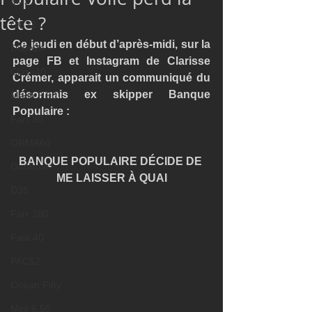
M32
tête ?
GC32
Ce jeudi en début d’après-midi, sur la 
Diam24
page FB et Instagram de Clarisse 
Class40
Crémer, apparait un communiqué du 
désormais ex skipper Banque 
Mach 6.50
Populaire :
Farr 30
ORMA60
BANQUE POPULAIRE DÉCIDE DE 
Gunboat
ME LAISSER À QUAI
D35
Farr 280
Fast 40
PAC52
Ocean Fifty
Mini 6.50