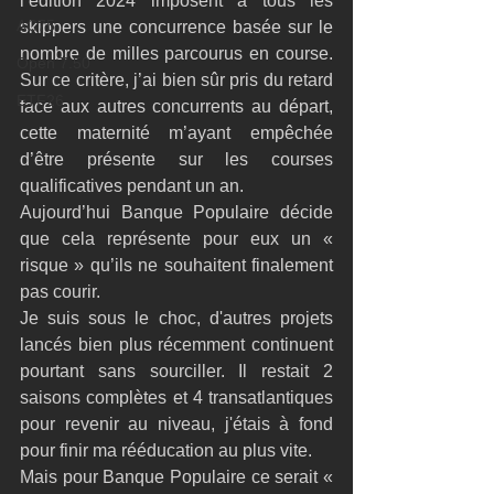
l’édition 2024 imposent à tous les 
AC75
skippers une concurrence basée sur le 
nombre de milles parcourus en course. 
Open 7.50
Sur ce critère, j’ai bien sûr pris du retard 
ETF26
face aux autres concurrents au départ, 
cette maternité m’ayant empêchée 
d’être présente sur les courses 
qualificatives pendant un an.
Aujourd’hui Banque Populaire décide 
que cela représente pour eux un « 
risque » qu’ils ne souhaitent finalement 
pas courir. 
Je suis sous le choc, d'autres projets 
lancés bien plus récemment continuent 
pourtant sans sourciller. Il restait 2 
saisons complètes et 4 transatlantiques 
pour revenir au niveau, j'étais à fond 
pour finir ma rééducation au plus vite.
Mais pour Banque Populaire ce serait « 