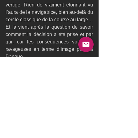
vertige. Rien de vraiment étonnant vu 
l’aura de la navigatrice, bien au-delà du 
cercle classique de la course au large… 
Et là vient après la question de savoir 
comment la décision a été prise et par 
qui, car les conséquences vont être 
ravageuses en terme d’image pour la 
Banque. 
Comment les experts en communication 
du groupe BPCE, ont-ils pu laisser la 
chose se faire de cette manière ?! Il est 
vrai que dans le milieu, le Team Banque 
Populaire l’a souvent expérimentée 
(Francis Joyon, Lalou Roucayrol, 
Pascal Bidégory), la décision de 
séparation est souvent brutale, mais un 
protocole d’accord et six à douze mois 
de salaire règlent l’affaire dans un 
simple chuchotement dans le milieu de 