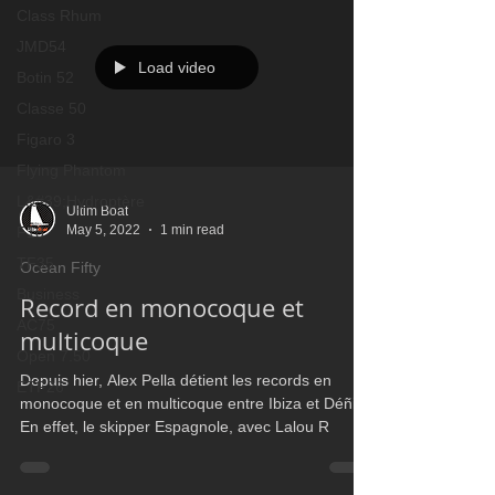
Class Rhum
JMD54
Load video
Botin 52
Classe 50
Figaro 3
Flying Phantom
L&#39;Hydroptère
Ultim Boat
May 5, 2022
1 min read
F18
TF35
Ocean Fifty
Business
Record en monocoque et
AC75
multicoque
Open 7.50
Depuis hier, Alex Pella détient les records en
ETF26
monocoque et en multicoque entre Ibiza et Déñia.
En effet, le skipper Espagnole, avec Lalou R