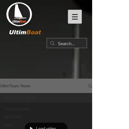
Ultim
Boat
UltimTeam News
Tous les posts
Tous les posts
IMOCA60
M32
Load video