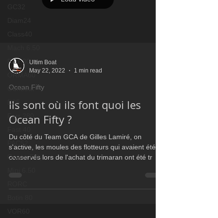
GC32
Diam24
Class40
Mach 6.50
Farr 30
Ultim Boat
May 22, 2022
1 min read
ORMA60
Ocean Fifty
Gunboat
Ils sont où ils font quoi les
D35
Farr 280
Ocean Fifty ?
Fast 40
Du côté du Team GCA de Gilles Lamiré, on
PAC52
s'active, les moules des flotteurs qui avaient été
Ocean Fifty
conservés lors de l'achat du trimaran ont été tr
Mini 6.50
RORC
Botin 80
VOR60